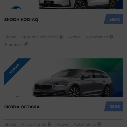
589€
SKODA KODIAQ
Skoda
Híbrido Enchufable
Activa
Automático
Premium
NUEVA
385€
SKODA OCTAVIA
Skoda
MicroHíbrido
Activa
Automático