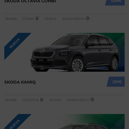
459€
SKODA OCTAVIA COMBI
Skoda
Diesel
Activa
Automático
NUEVA
291€
SKODA KAMIQ
Skoda
Gasolina
Activa
Automático
NUEVA