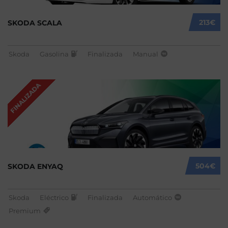
213€
SKODA SCALA
Skoda
Gasolina
Finalizada
Manual
FINALIZADA
504€
SKODA ENYAQ
Skoda
Eléctrico
Finalizada
Automático
Premium