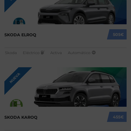
505€
SKODA ELROQ
Skoda
Eléctrico
Activa
Automático
NUEVA
455€
SKODA KAROQ