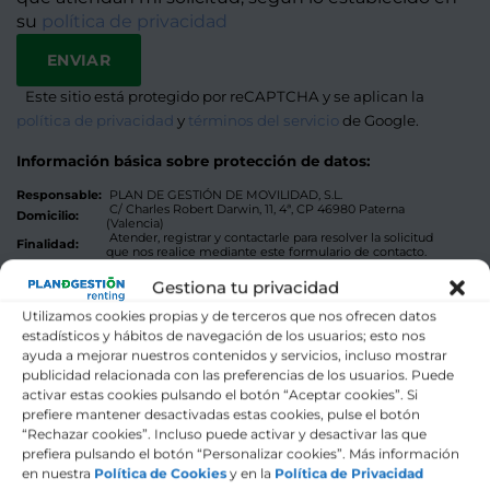
su
política de privacidad
Este sitio está protegido por reCAPTCHA y se aplican la
Alternat
política de privacidad
y
términos del servicio
de Google.
Información básica sobre protección de datos:
Responsable:
PLAN DE GESTIÓN DE MOVILIDAD, S.L.
C/ Charles Robert Darwin, 11, 4ª, CP 46980 Paterna
Domicilio:
(Valencia)
Atender, registrar y contactarle para resolver la solicitud
Finalidad:
que nos realice mediante este formulario de contacto.
Sus datos serán tratados solo con su consentimiento, al
Legitimación:
marcar la casilla mostrada en este formulario.
Gestiona tu privacidad
Destinatarios:
Sus datos no serán cedidos a terceros.
Tiene derecho a solicitarnos acceder a sus datos,
Utilizamos cookies propias y de terceros que nos ofrecen datos
corregirlos o eliminarlos, también puede solicitarnos
estadísticos y hábitos de navegación de los usuarios; esto nos
Derechos:
limitar su tratamiento, oponerse a ello y a la portabilidad
de sus datos, dirigiéndose a nuestra dirección postal o a
ayuda a mejorar nuestros contenidos y servicios, incluso mostrar
info@plandegestion.com
publicidad relacionada con las preferencias de los usuarios. Puede
Dispone de más información en nuestra
Política de
Más info:
Privacidad
activar estas cookies pulsando el botón “Aceptar cookies”. Si
prefiere mantener desactivadas estas cookies, pulse el botón
“Rechazar cookies”. Incluso puede activar y desactivar las que
prefiera pulsando el botón “Personalizar cookies”. Más información
en nuestra
Política de Cookies
y en la
Política de Privacidad