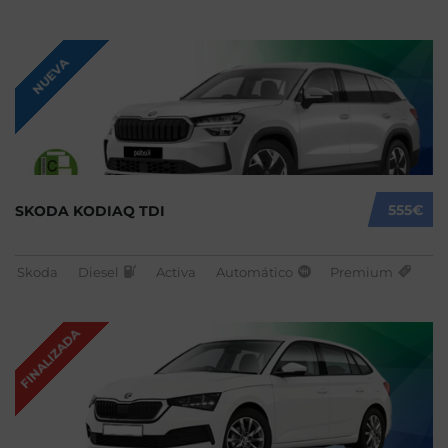
NUEVA
555€
SKODA KODIAQ TDI
Skoda
Diesel
Activa
Automático
Premium
FINALIZADA