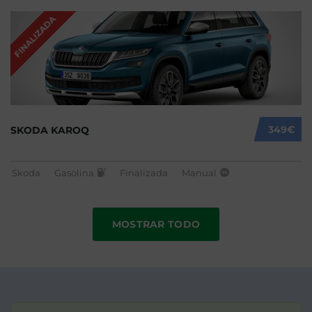
FINALIZADA
349€
SKODA KAROQ
Skoda
Gasolina
Finalizada
Manual
MOSTRAR TODO