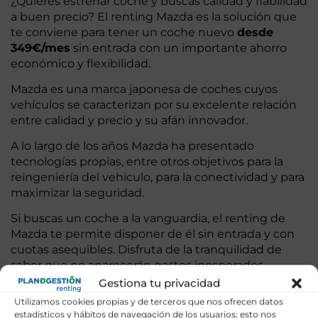
¿Quieres estrenar coche y buscas calidad y fiabilidad
a buen precio? El renting Mazda es la solución que
te conviene para tener un coche nuevo
desde
349€/mes
sin entrada con un importante ahorro
económico y flexibilidad.
Mazda es una marca japonesa de coches cuyos
vehículos se caracterizan por su excelente relación
entre calidad y precio y su afán innovador.
A lo largo de los años Mazda ha presentado
tecnologías propias, entre otros objetivos para la
reingeniería del vehículo, para la conectividad y para
maximizar la seguridad.
Si buscas un coche a la vanguardia, el renting de
Mazda te permite disponer de él sin entrada y con
cuotas asequibles. Disfruta de la tranquilidad de
saber que no aparecerán gastos inesperados
porque el mantenimiento y las reparaciones están
Gestiona tu privacidad
incluidas en la cuota.
Utilizamos cookies propias y de terceros que nos ofrecen datos
estadísticos y hábitos de navegación de los usuarios; esto nos