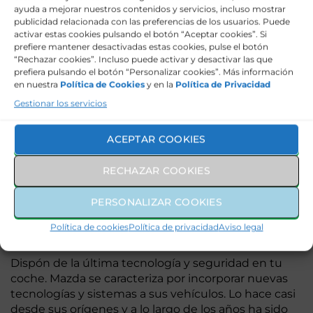
Encuentra el vehículo que necesitas entre la amplia
ayuda a mejorar nuestros contenidos y servicios, incluso mostrar
gama de modelos Mazda disponibles. Decide qué
publicidad relacionada con las preferencias de los usuarios. Puede
modelo y equipamiento te interesa para disfrutar de
activar estas cookies pulsando el botón “Aceptar cookies”. Si
prefiere mantener desactivadas estas cookies, pulse el botón
las prestaciones que te interesan.
“Rechazar cookies”. Incluso puede activar y desactivar las que
prefiera pulsando el botón “Personalizar cookies”. Más información
en nuestra
Política de Cookies
y en la
Política de Privacidad
Renting Mazda para
Gestionar los servicios
particulares
ACEPTAR COOKIES
RECHAZAR COOKIES
Encuentra las soluciones personalizadas para tus
necesidades entre los coches Mazda en renting en
PERSONALIZAR COOKIES
Plan de Gestión. Disfruta de un vehículo y
condiciones completamente ajustadas a tus
Política de cookies
Política de privacidad
Aviso legal
necesidades.
Dispón de la última tecnología y seguridad en tu
coche. Mazda se caracteriza por incorporar nuevas
tecnologías y sistemas a sus vehículos. Lo hace casi
desde sus orígenes y a lo largo de los años ha sido