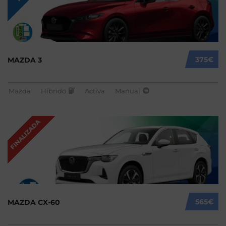
375€
MAZDA 3
Mazda
Híbrido
Activa
Manual
FINALIZADA
565€
MAZDA CX-60