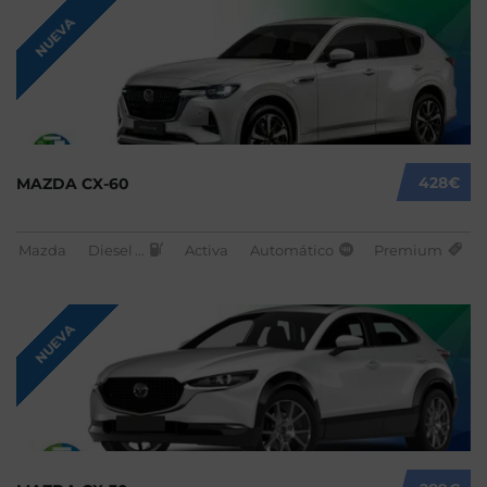
NUEVA
428€
MAZDA CX-60
Mazda
Diesel
...
Activa
Automático
Premium
NUEVA