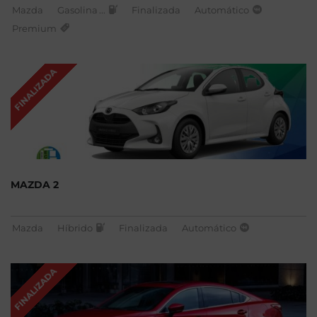
Mazda
Gasolina
...
Finalizada
Automático
Premium
FINALIZADA
MAZDA 2
Mazda
Híbrido
Finalizada
Automático
FINALIZADA