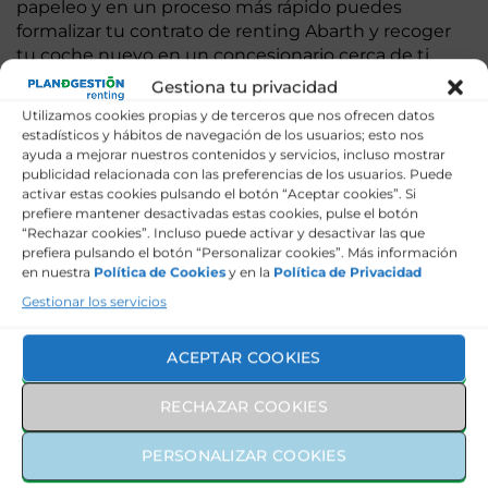
papeleo y en un proceso más rápido puedes
formalizar tu contrato de renting Abarth y recoger
tu coche nuevo en un concesionario cerca de ti.
Gestiona tu privacidad
Utilizamos cookies propias y de terceros que nos ofrecen datos
Renting Abarth para
estadísticos y hábitos de navegación de los usuarios; esto nos
ayuda a mejorar nuestros contenidos y servicios, incluso mostrar
publicidad relacionada con las preferencias de los usuarios. Puede
empresas y autónomos
activar estas cookies pulsando el botón “Aceptar cookies”. Si
prefiere mantener desactivadas estas cookies, pulse el botón
“Rechazar cookies”. Incluso puede activar y desactivar las que
¿Buscas un Abarth para tu empresa? Conoce las
prefiera pulsando el botón “Personalizar cookies”. Más información
en nuestra
Política de Cookies
y en la
Política de Privacidad
opciones de renting y optimiza la gestión de tu flota
de vehículos de la mano de Plan de Gestión. Si lo
Gestionar los servicios
necesitas, nuestros expertos te asesoran.
ACEPTAR COOKIES
Mejora la imagen de tu empresa con un vehículo
fiable, nuevo y atractivo de la marca del escorpión.
RECHAZAR COOKIES
Elige el modelo de Abarth en renting adecuado
para proyectar la imagen que quieres de tu negocio.
PERSONALIZAR COOKIES
Te ofrecemos una amplia variedad de modelos