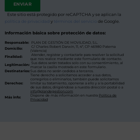
Este sitio está protegido por reCAPTCHA y se aplican la
Alternat
política de privacidad
y
términos del servicio
de Google.
Información básica sobre protección de datos:
Responsable:
PLAN DE GESTIÓN DE MOVILIDAD, S.L.
C/ Charles Robert Darwin, 11, 4ª, CP 46980 Paterna
Domicilio:
(Valencia)
Atender, registrar y contactarle para resolver la solicitud
Finalidad:
que nos realice mediante este formulario de contacto.
Sus datos serán tratados solo con su consentimiento, al
Legitimación:
marcar la casilla mostrada en este formulario.
Destinatarios:
Sus datos no serán cedidos a terceros.
Tiene derecho a solicitarnos acceder a sus datos,
corregirlos o eliminarlos, también puede solicitarnos
Derechos:
limitar su tratamiento, oponerse a ello y a la portabilidad
de sus datos, dirigiéndose a nuestra dirección postal o a
info@plandegestion.com
Dispone de más información en nuestra
Política de
Más info:
Privacidad