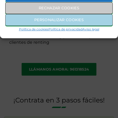
Asistencia en carretera 24 horas, incluido.
RECHAZAR COOKIES
Vehículo de sustitución, opcional.
PERSONALIZAR COOKIES
Teléfono de atención al cliente.
Servicio de recogida y entrega, opcional.
Política de cookies
Política de privacidad
Aviso legal
Red de talleres oficiales y preferentes para
clientes de renting
LLÁMANOS AHORA: 961318524
¡Contrata en 3 pasos fáciles!