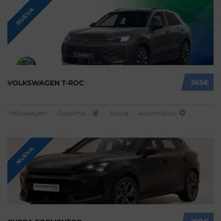
NUEVA
365€
VOLKSWAGEN T-ROC
Volkswagen
Gasolina
...
Activa
Automático
NUEVA