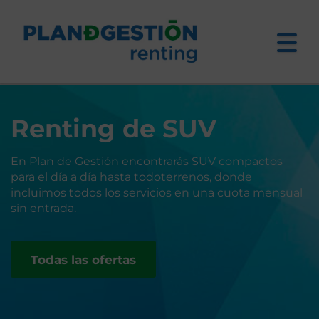
Renting de SUV
En Plan de Gestión encontrarás SUV compactos
para el día a día hasta todoterrenos, donde
incluimos todos los servicios en una cuota mensual
sin entrada.
Todas las ofertas