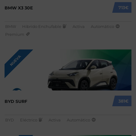
713€
BMW X3 30E
BMW
Híbrido Enchufable
Activa
Automático
Premium
NUEVA
381€
BYD SURF
BYD
Eléctrico
Activa
Automático