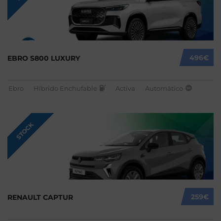
496€
EBRO S800 LUXURY
Ebro
Híbrido Enchufable
Activa
Automático
STOCK
259€
RENAULT CAPTUR