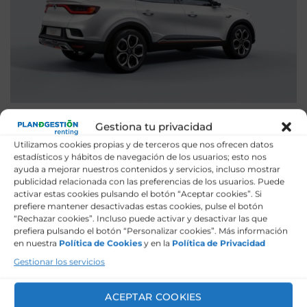
Gestiona tu privacidad
Utilizamos cookies propias y de terceros que nos ofrecen datos
Tu cuota mensual es única y no cambia durante
estadísticos y hábitos de navegación de los usuarios; esto nos
ayuda a mejorar nuestros contenidos y servicios, incluso mostrar
todo el contrato. Esto es lo que llevas incluido:
publicidad relacionada con las preferencias de los usuarios. Puede
activar estas cookies pulsando el botón “Aceptar cookies”. Si
prefiere mantener desactivadas estas cookies, pulse el botón
Seguro todo riesgo sin franquicia, incluido.
“Rechazar cookies”. Incluso puede activar y desactivar las que
prefiera pulsando el botón “Personalizar cookies”. Más información
Cambio de neumáticos, sin coste.
en nuestra
Política de Cookies
y en la
Política de Privacidad
Reparaciones y mantenimientos, sin coste.
Gestionar los servicios
Pago de impuestos correspondientes, incluido.
ACEPTAR COOKIES
Cobertura para la gestión de sanciones.