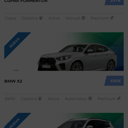
297€
CUPRA FORMENTOR
Cupra
Gasolina
Activa
Manual
Premium
NUEVA
495€
BMW X2
BMW
Gasolina
Activa
Automático
Premium
NUEVA