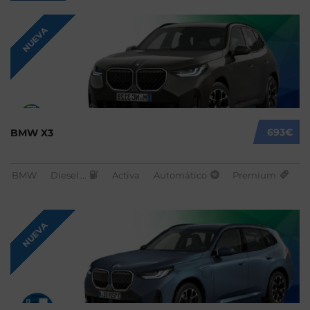
NUEVA
693€
BMW X3
BMW
Diesel
...
Activa
Automático
Premium
NUEVA