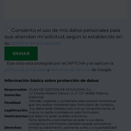
Consiento el uso de mis datos personales para
que atiendan mi solicitud, según lo establecido en
su
política de privacidad
Este sitio está protegido por reCAPTCHA y se aplican la
Alternat
política de privacidad
y
términos del servicio
de Google.
Información básica sobre protección de datos:
Responsable:
PLAN DE GESTIÓN DE MOVILIDAD, S.L.
C/ Charles Robert Darwin, 11, 4ª, CP 46980 Paterna
Domicilio:
(Valencia)
Atender, registrar y contactarle para resolver la solicitud
Finalidad:
que nos realice mediante este formulario de contacto.
Sus datos serán tratados solo con su consentimiento, al
Legitimación:
marcar la casilla mostrada en este formulario.
Destinatarios:
Sus datos no serán cedidos a terceros.
Tiene derecho a solicitarnos acceder a sus datos,
corregirlos o eliminarlos, también puede solicitarnos
Derechos:
limitar su tratamiento, oponerse a ello y a la portabilidad