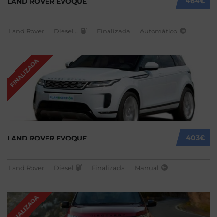
464€
LAND ROVER EVOQUE
Land Rover
Diesel
...
Finalizada
Automático
FINALIZADA
403€
LAND ROVER EVOQUE
Land Rover
Diesel
Finalizada
Manual
FINALIZADA