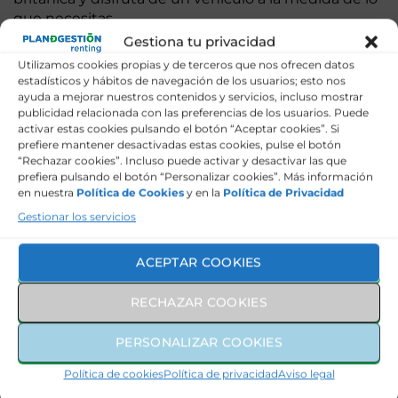
que necesitas.
Gestiona tu privacidad
Land Rover comenzó a fabricar los nuevos modelos
Utilizamos cookies propias y de terceros que nos ofrecen datos
de vehículos en Reino Unido en 1970. En origen sus
estadísticos y hábitos de navegación de los usuarios; esto nos
vehículos eran resistentes y robustos 4×4 de gran
ayuda a mejorar nuestros contenidos y servicios, incluso mostrar
fiabilidad de los años 50.
publicidad relacionada con las preferencias de los usuarios. Puede
activar estas cookies pulsando el botón “Aceptar cookies”. Si
Actualmente siguen siendo coches de una gran
prefiere mantener desactivadas estas cookies, pulse el botón
potencia, durabilidad, resistencia y seguridad, con el
“Rechazar cookies”. Incluso puede activar y desactivar las que
prefiera pulsando el botón “Personalizar cookies”. Más información
añadido de prestaciones y características de lujo en
en nuestra
Política de Cookies
y en la
Política de Privacidad
cuanto al uso de materiales, confort, tecnología,
Gestionar los servicios
diseño y seguridad.
Conduce un Land Rover nuevo cada cierto tiempo
ACEPTAR COOKIES
eligiendo la opción de renting que te conviene y
prescinde de las gestiones de compraventa. De una
RECHAZAR COOKIES
forma más sencilla y ágil puedes disponer en poco
tiempo de tu coche nuevo sin entrada y con cuotas
PERSONALIZAR COOKIES
todo incluido.
Política de cookies
Política de privacidad
Aviso legal
Disfruta de la experiencia de conducción única de