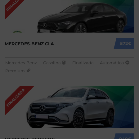
FINALIZADA
572€
MERCEDES-BENZ CLA
Mercedes-Benz
Gasolina
Finalizada
Automático
Premium
FINALIZADA
949€