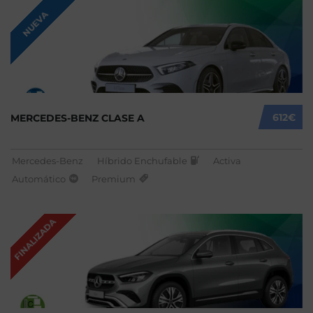
NUEVA
612€
MERCEDES-BENZ CLASE A
Mercedes-Benz
Híbrido Enchufable
Activa
Automático
Premium
FINALIZADA