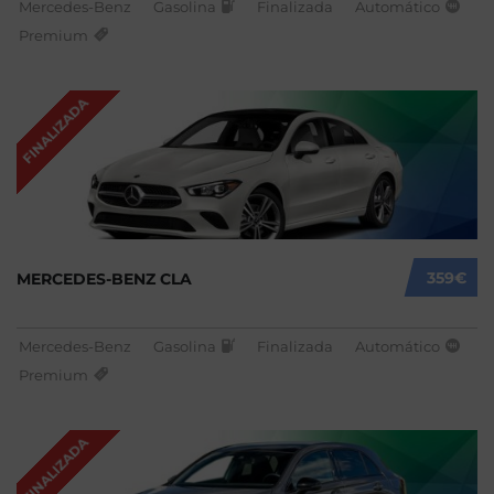
Mercedes-Benz
Gasolina
Finalizada
Automático
Premium
FINALIZADA
359€
MERCEDES-BENZ CLA
Mercedes-Benz
Gasolina
Finalizada
Automático
Premium
FINALIZADA