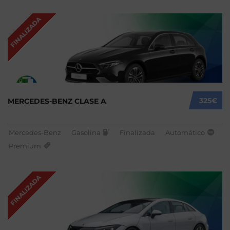
FINALIZADA
325€
MERCEDES-BENZ CLASE A
Mercedes-Benz
Gasolina
Finalizada
Automático
Premium
FINALIZADA