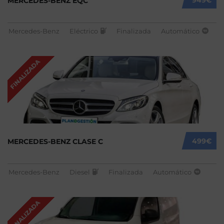
MERCEDES-BENZ EQC
Mercedes-Benz
Eléctrico
Finalizada
Automático
FINALIZADA
499€
MERCEDES-BENZ CLASE C
Mercedes-Benz
Diesel
Finalizada
Automático
FINALIZADA