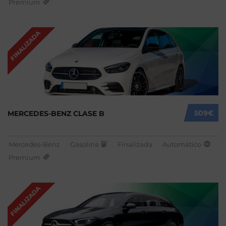
Premium
FINALIZADA
509€
MERCEDES-BENZ CLASE B
Mercedes-Benz
Gasolina
Finalizada
Automático
Premium
FINALIZADA