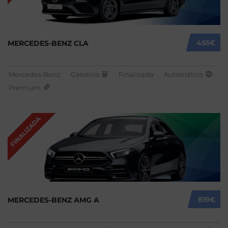
455€
MERCEDES-BENZ CLA
Mercedes-Benz
Gasolina
Finalizada
Automático
Premium
FINALIZADA
819€
MERCEDES-BENZ AMG A