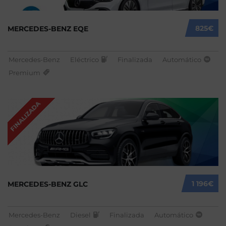
825€
MERCEDES-BENZ EQE
Mercedes-Benz
Eléctrico
Finalizada
Automático
Premium
FINALIZADA
1 196€
MERCEDES-BENZ GLC
Mercedes-Benz
Diesel
Finalizada
Automático