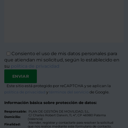
Consiento el uso de mis datos personales para
que atiendan mi solicitud, según lo establecido en
su
política de privacidad
Este sitio está protegido por reCAPTCHA y se aplican la
Alternat
política de privacidad
y
términos del servicio
de Google.
Información básica sobre protección de datos:
Responsable:
PLAN DE GESTIÓN DE MOVILIDAD, S.L.
C/ Charles Robert Darwin, 11, 4ª, CP 46980 Paterna
Domicilio:
(Valencia)
Atender, registrar y contactarle para resolver la solicitud
Finalidad:
que nos realice mediante este formulario de contacto.