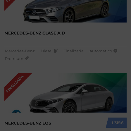
MERCEDES-BENZ CLASE A D
Mercedes-Benz
Diesel
Finalizada
Automático
Premium
FINALIZADA
1 315€
MERCEDES-BENZ EQS