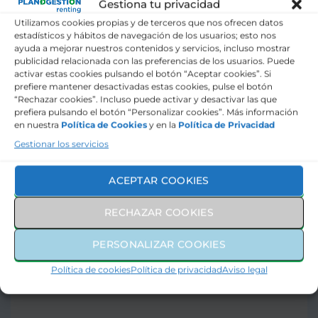
Gestiona tu privacidad
Utilizamos cookies propias y de terceros que nos ofrecen datos
Nombre y Apellidos (*):
estadísticos y hábitos de navegación de los usuarios; esto nos
ayuda a mejorar nuestros contenidos y servicios, incluso mostrar
publicidad relacionada con las preferencias de los usuarios. Puede
activar estas cookies pulsando el botón “Aceptar cookies”. Si
Correo Electrónico (*):
prefiere mantener desactivadas estas cookies, pulse el botón
“Rechazar cookies”. Incluso puede activar y desactivar las que
prefiera pulsando el botón “Personalizar cookies”. Más información
en nuestra
Política de Cookies
y en la
Política de Privacidad
Teléfono de contacto (*):
Gestionar los servicios
Qué tipo de cliente eres? (*):
ACEPTAR COOKIES
—Por favor, elige una opción—
RECHAZAR COOKIES
Mensaje (*):
PERSONALIZAR COOKIES
Política de cookies
Política de privacidad
Aviso legal