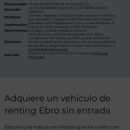
Responsable:
PLAN DE GESTIÓN DE MOVILIDAD, S.L.
C/ Charles Robert Darwin, 11, 4ª, CP 46980 Paterna
Domicilio:
(Valencia)
Atender, registrar y contactarle para resolver la solicitud
Finalidad:
que nos realice mediante este formulario de contacto.
Sus datos serán tratados solo con su consentimiento, al
Legitimación:
marcar la casilla mostrada en este formulario.
Destinatarios:
Sus datos no serán cedidos a terceros.
Tiene derecho a solicitarnos acceder a sus datos,
corregirlos o eliminarlos, también puede solicitarnos
Derechos:
limitar su tratamiento, oponerse a ello y a la portabilidad
de sus datos, dirigiéndose a nuestra dirección postal o a
info@plandegestion.com
Dispone de más información en nuestra
Política de
Más info:
Privacidad
Adquiere un vehículo de
renting Ebro sin entrada
Ebro es una marca con historia que ha vuelto con