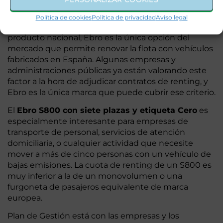
Política de cookies
Política de privacidad
Aviso legal
Para empresas con sensibilidad hacia la compra de
producto nacional, Ebro es la única opción del
mercado que permite renovar la flota con vehículos
fabricados en España. Algunas empresas y
administraciones públicas ya están valorando este
factor a la hora de adjudicar contratos de renting, y
Ebro es la única marca que puede cubrir ese criterio.
El
Ebro S800 con siete plazas y etiqueta Cero
es
especialmente interesante para empresas de
transporte de personal, servicios de atención
domiciliaria, o cualquier actividad que necesite
mover a más de cinco personas con un vehículo de
bajas emisiones. La cuota de renting de un S800 es
muy inferior a la de un monovolumen o una
furgoneta de pasajeros equivalente de marca
europea.
Plan de Gestión está con las empresas y los