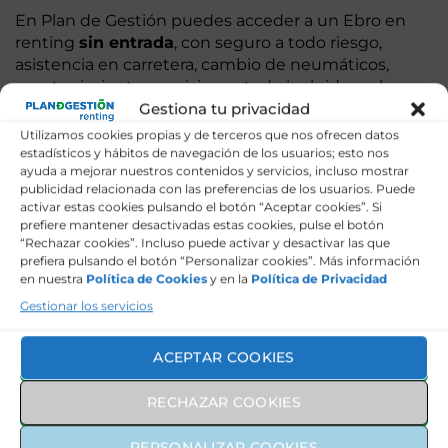
En Plan de Gestión puedes acceder a un Ebro en
renting
sin entrada
, con seguro a todo riesgo,
asistencia en carretera, cambio de neumáticos,
mantenimiento y revisiones todo incluido en la
cuota mensual. Cámbialo por otro modelo cada 3
Gestiona tu privacidad
años y mantente siempre al día con la última
Utilizamos cookies propias y de terceros que nos ofrecen datos
tecnología.
estadísticos y hábitos de navegación de los usuarios; esto nos
ayuda a mejorar nuestros contenidos y servicios, incluso mostrar
Si conduces por una ciudad con zona de bajas
publicidad relacionada con las preferencias de los usuarios. Puede
activar estas cookies pulsando el botón “Aceptar cookies”. Si
emisiones, el S700 PHEV con etiqueta Cero te
prefiere mantener desactivadas estas cookies, pulse el botón
permite entrar sin restricciones y sin pagar peaje
“Rechazar cookies”. Incluso puede activar y desactivar las que
urbano. Y si haces muchos kilómetros al día, los 80
prefiera pulsando el botón “Personalizar cookies”. Más información
km de autonomía eléctrica del S700 significan que
en nuestra
Política de Cookies
y en la
Política de Privacidad
en la mayoría de jornadas laborales no necesitas
Gestionar los servicios
repostar gasolina en absoluto.
ACEPTAR COOKIES
Renting Ebro para
RECHAZAR COOKIES
empresas y autónomos
PERSONALIZAR COOKIES