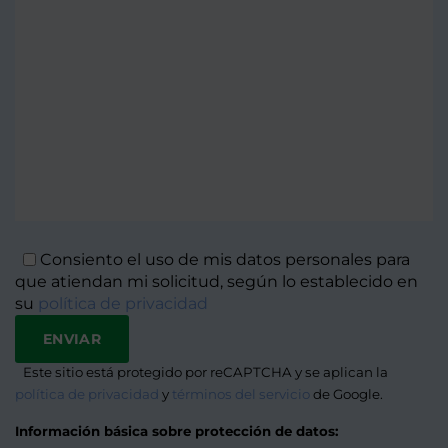
Consiento el uso de mis datos personales para
que atiendan mi solicitud, según lo establecido en
su
política de privacidad
Este sitio está protegido por reCAPTCHA y se aplican la
Alternat
política de privacidad
y
términos del servicio
de Google.
Información básica sobre protección de datos: