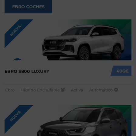
EBRO COCHES
NUEVA
496€
EBRO S800 LUXURY
Ebro
Híbrido Enchufable
Activa
Automático
NUEVA