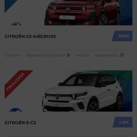
369€
CITROËN C5 AIRCROSS
Citroën
Híbrido Enchufable
Activa
Automático
FINALIZADA
419€
CITROËN E-C3