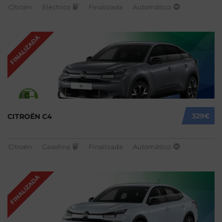
Citroën
Eléctrico
Finalizada
Automático
FINALIZADA
329€
CITROËN C4
Citroën
Gasolina
Finalizada
Automático
FINALIZADA