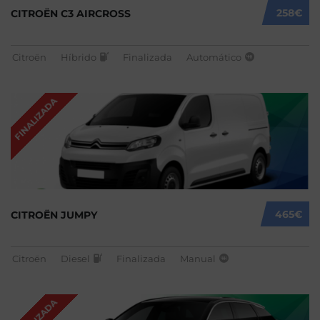
258€
CITROËN C3 AIRCROSS
Citroën
Híbrido
Finalizada
Automático
FINALIZADA
465€
CITROËN JUMPY
Citroën
Diesel
Finalizada
Manual