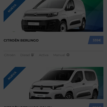
NUEVA
335€
CITROËN BERLINGO
Citroën
Diesel
Activa
Manual
NUEVA