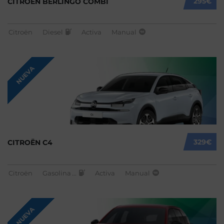
295€
CITROËN BERLINGO COMBI
Citroën
Diesel
Activa
Manual
NUEVA
329€
CITROËN C4
Citroën
Gasolina
...
Activa
Manual
NUEVA