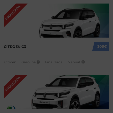
FINALIZADA
305€
CITROËN C3
Citroën
Gasolina
Finalizada
Manual
FINALIZADA