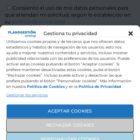
Consiento el uso de mis datos personales para
que atiendan mi solicitud, según lo establecido en
su
política de privacidad
Gestiona tu privacidad
Utilizamos cookies propias y de terceros que nos ofrecen datos
Este sitio está protegido por reCAPTCHA y se aplican la
estadísticos y hábitos de navegación de los usuarios; esto nos
Alternat
política de privacidad
y
términos del servicio
de Google.
ayuda a mejorar nuestros contenidos y servicios, incluso mostrar
publicidad relacionada con las preferencias de los usuarios. Puede
Información básica sobre protección de datos:
activar estas cookies pulsando el botón “Aceptar cookies”. Si
prefiere mantener desactivadas estas cookies, pulse el botón
Responsable:
PLAN DE GESTIÓN DE MOVILIDAD, S.L.
“Rechazar cookies”. Incluso puede activar y desactivar las que
C/ Charles Robert Darwin, 11, 4ª, CP 46980 Paterna
Domicilio:
(Valencia)
prefiera pulsando el botón “Personalizar cookies”. Más información
Atender, registrar y contactarle para resolver la solicitud
Finalidad:
en nuestra
Política de Cookies
y en la
Política de Privacidad
que nos realice mediante este formulario de contacto.
Sus datos serán tratados solo con su consentimiento, al
Legitimación:
Gestionar los servicios
marcar la casilla mostrada en este formulario.
Destinatarios:
Sus datos no serán cedidos a terceros.
Tiene derecho a solicitarnos acceder a sus datos,
corregirlos o eliminarlos, también puede solicitarnos
ACEPTAR COOKIES
Derechos:
limitar su tratamiento, oponerse a ello y a la portabilidad
de sus datos, dirigiéndose a nuestra dirección postal o a
info@plandegestion.com
Dispone de más información en nuestra
Política de
RECHAZAR COOKIES
Más info:
Privacidad
PERSONALIZAR COOKIES