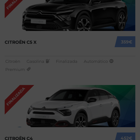
FINALIZADA
359€
CITROËN C5 X
Citroën
Gasolina
Finalizada
Automático
Premium
FINALIZADA
452€
CITROËN C4