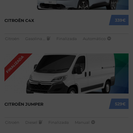
339€
CITROËN C4X
Citroën
Gasolina
...
Finalizada
Automático
FINALIZADA
529€
CITROËN JUMPER
Citroën
Diesel
Finalizada
Manual