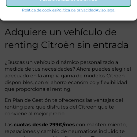
Política de cookies
Política de privacidad
Aviso legal
Adquiere un vehículo de
renting Citroën sin entrada
¿Buscas un vehículo dinámico personalizado a
medida de tus necesidades? Ahora puedes elegir el
adecuado en la amplia gama de modelos Citroen
disponibles, con el ahorro económico y flexibilidad
que proporciona el renting.
En Plan de Gestión te ofrecemos las ventajas del
renting para que disfrutes del Citroen que te
conviene al mejor precio.
Las
cuotas desde 299€/mes
con mantenimiento,
reparaciones y cambio de neumáticos incluido te