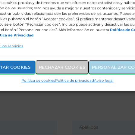
s cookies propias y de terceros que nos ofrecen datos estadísticos y hábit
 Citroen Berlingo VAN
n de los usuarios; esto nos ayuda a mejorar nuestros contenidos y servicio
ostrar publicidad relacionada con las preferencias de los usuarios. Puede a
kies pulsando el botón “Aceptar cookies”. Si prefiere mantener desactivada
pulse el botón “Rechazar cookies”. Incluso puede activar y desactivar las qu
el botón “Personalizar cookies”. Más información en nuestra
Política de C
OR
MARCA
tica de Privacidad
 los servicios
 y pasajero y airbags de cortina
TAR COOKIES
RECHAZAR COOKIES
PERSONALIZAR CO
Política de cookies
Política de privacidad
Aviso legal