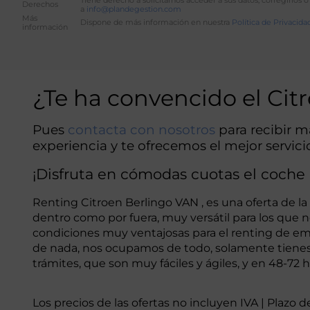
Derechos
a
info@plandegestion.com
Más
Dispone de más información en nuestra
Política de Privacida
información
Alternative:
¿Te ha convencido el Ci
Pues
contacta con
nosotros
para recibir 
experiencia y te ofrecemos el mejor servici
¡Disfruta en cómodas cuotas el coche
Renting Citroen Berlingo VAN , es una oferta de l
dentro como por fuera, muy versátil para los que
condiciones muy ventajosas para el renting de emp
de nada, nos ocupamos de todo, solamente tienes
trámites, que son muy fáciles y ágiles, y en 48-72 
Los precios de las ofertas no incluyen IVA | Plazo 