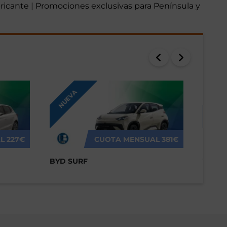
abricante | Promociones exclusivas para Península y
NUEVA
NUEV
L
227€
CUOTA MENSUAL
381€
BYD SURF
VOLK