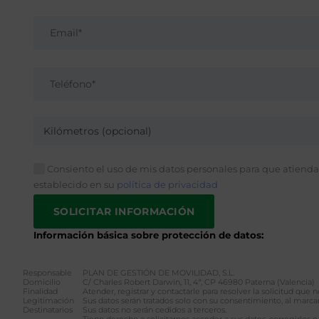
Kilómetros (opcional)
Consiento el uso de mis datos personales para que atiendan
establecido en su
política de privacidad
Información básica sobre protección de datos:
Responsable
PLAN DE GESTIÓN DE MOVILIDAD, S.L.
Domicilio
C/ Charles Robert Darwin, 11, 4ª, CP 46980 Paterna (Valencia)
Finalidad
Atender, registrar y contactarle para resolver la solicitud que
Legitimación
Sus datos serán tratados solo con su consentimiento, al marcar
Destinatarios
Sus datos no serán cedidos a terceros.
Tiene derecho a solicitarnos acceder a sus datos, corregirlos o