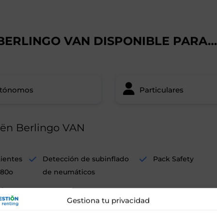
 BERLINGO VAN DISPONIBLE PARA…
tónomos
Particulares
oën Berlingo VAN
tientes
Detección de subinflado
Pack Safety
180o
de neumáticos
da
Gestiona tu privacidad