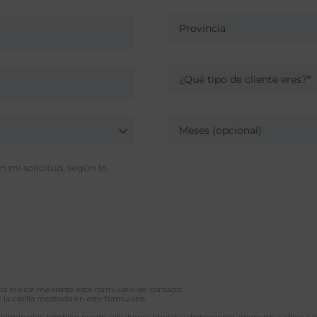
Provincia
¿Qué tipo de cliente eres?*
Meses (opcional)
 mi solicitud, según lo
 nos realice mediante este formulario de contacto.
 la casilla mostrada en este formulario.
 eliminarlos, también puede solicitarnos limitar su tratamiento, oponerse a ello y a l