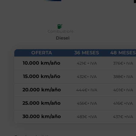
Combustible
Diesel
OFERTA
36 MESES
48 MESES
10.000 km/año
421€ + IVA
376€+ IVA
15.000 km/año
432€+ IVA
388€+ IVA
20.000 km/año
444€+ IVA
401€+ IVA
25.000 km/año
456€+ IVA
416€ +IVA
30.000 km/año
483€ +IVA
437€ +IVA