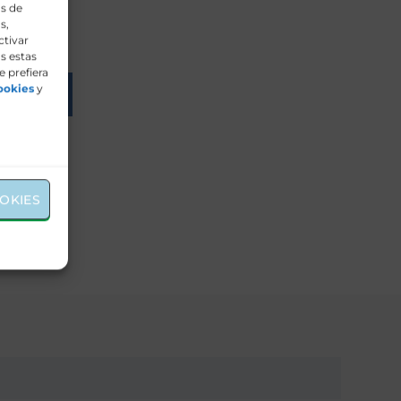
os de
s,
ctivar
s estas
e prefiera
ookies
y
OKIES