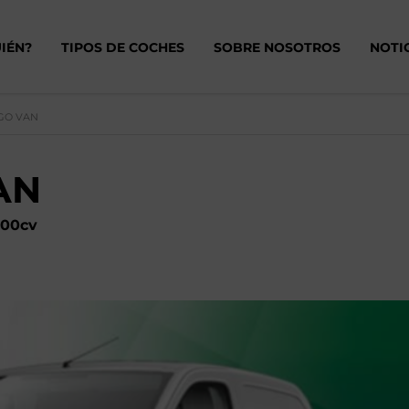
IÉN?
TIPOS DE COCHES
SOBRE NOSOTROS
NOTI
NGO VAN
VAN
100cv