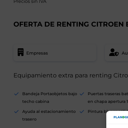
Precios sin IVA
OFERTA DE RENTING CITROEN
Empresas
Au
Equipamiento extra para renting Citr
Bandeja Portaobjetos bajo
Puertas traseras ba
techo cabina
en chapa apertura 
Ayuda al estacionamiento
Pintura blanca sóli
trasero