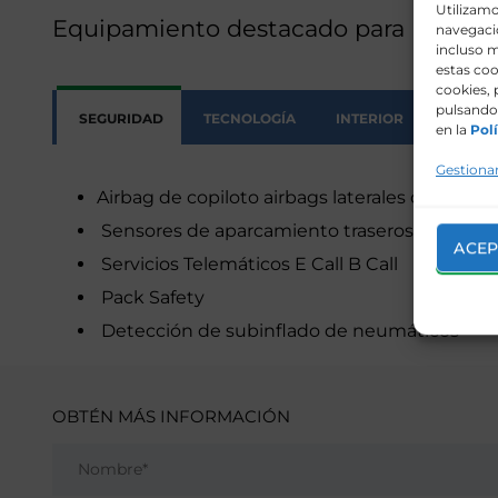
Utilizamo
Equipamiento destacado para Renting
navegació
incluso m
estas coo
cookies, 
pulsando 
SEGURIDAD
TECNOLOGÍA
INTERIOR
EXTERI
en la
Polí
Gestionar
Airbag de copiloto airbags laterales conductor
Sensores de aparcamiento traseros
ACEP
Servicios Telemáticos E Call B Call
Pack Safety
Detección de subinflado de neumáticos
OBTÉN MÁS INFORMACIÓN