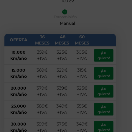
100 cv
Transmisión
Manual
36
48
60
OFERTA
MESES
MESES
MESES
359€
325€
305€
10.000
¡Lo
km/año
+IVA
+IVA
+IVA
quiero!
369€
329€
315€
15.000
¡Lo
km/año
+IVA
+IVA
+IVA
quiero!
379€
339€
325€
20.000
¡Lo
km/año
+IVA
+IVA
+IVA
quiero!
389€
349€
355€
25.000
¡Lo
km/año
+IVA
+IVA
+IVA
quiero!
399€
375€
349€
30.000
¡Lo
km/año
+IVA
+IVA
+IVA
quiero!