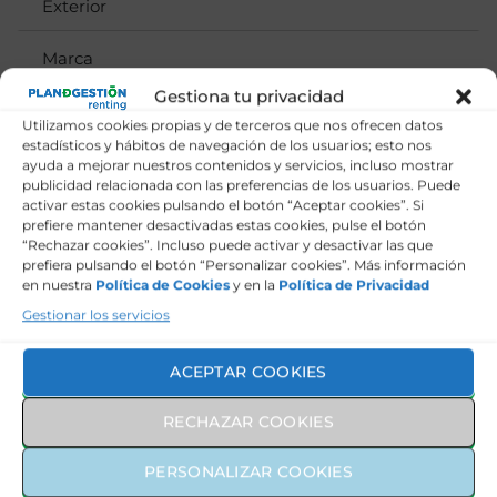
Exterior
Marca
Gestiona tu privacidad
Utilizamos cookies propias y de terceros que nos ofrecen datos
305€
estadísticos y hábitos de navegación de los usuarios; esto nos
CUOTA MENSUAL
ayuda a mejorar nuestros contenidos y servicios, incluso mostrar
Más IVA
publicidad relacionada con las preferencias de los usuarios. Puede
activar estas cookies pulsando el botón “Aceptar cookies”. Si
prefiere mantener desactivadas estas cookies, pulse el botón
SERVICIOS INCLUIDOS
“Rechazar cookies”. Incluso puede activar y desactivar las que
prefiera pulsando el botón “Personalizar cookies”. Más información
en nuestra
Política de Cookies
y en la
Política de Privacidad
Gestionar los servicios
Seguro a todo riesgo
ACEPTAR COOKIES
Mantenimiento y revisiones
RECHAZAR COOKIES
Asistencia en carretera
PERSONALIZAR COOKIES