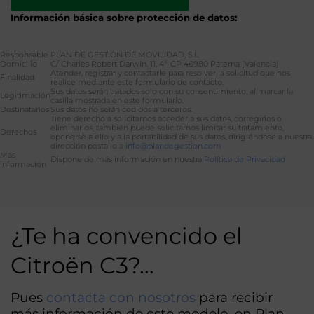
Información básica sobre protección de datos:
Responsable
PLAN DE GESTIÓN DE MOVILIDAD, S.L.
Domicilio
C/ Charles Robert Darwin, 11, 4ª, CP 46980 Paterna (Valencia)
Atender, registrar y contactarle para resolver la solicitud que nos
Finalidad
realice mediante este formulario de contacto.
Sus datos serán tratados solo con su consentimiento, al marcar la
Legitimación
casilla mostrada en este formulario.
Destinatarios
Sus datos no serán cedidos a terceros.
Tiene derecho a solicitarnos acceder a sus datos, corregirlos o
eliminarlos, también puede solicitarnos limitar su tratamiento,
Derechos
oponerse a ello y a la portabilidad de sus datos, dirigiéndose a nuestra
dirección postal o a
info@plandegestion.com
Más
Dispone de más información en nuestra
Política de Privacidad
información
Alternative:
¿Te ha convencido el
Citroën C3?…
Pues
contacta con nosotros
para recibir
más información de este modelo, en Plan