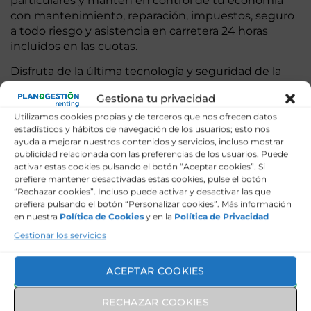
particulares y mantén en control de tu economía
con mantenimiento, reparación, impuestos, seguro
a todo riesgo y asistencia en carretera 24 horas
incluidos en las cuotas.
Disfruta de la última tecnología y seguridad de la
marca Smart aplicada a sus modelos innovadores.
Gestiona tu privacidad
Con los sistemas de conducción, la conectividad y la
eficiencia más exigentes.
Utilizamos cookies propias y de terceros que nos ofrecen datos
estadísticos y hábitos de navegación de los usuarios; esto nos
ayuda a mejorar nuestros contenidos y servicios, incluso mostrar
publicidad relacionada con las preferencias de los usuarios. Puede
Renting Smart para
activar estas cookies pulsando el botón “Aceptar cookies”. Si
prefiere mantener desactivadas estas cookies, pulse el botón
“Rechazar cookies”. Incluso puede activar y desactivar las que
empresas y autónomos
prefiera pulsando el botón “Personalizar cookies”. Más información
en nuestra
Política de Cookies
y en la
Política de Privacidad
Gestionar los servicios
Elige un Smart en renting para dar solución a las
necesidades de movilidad de tu empresa y disfruta
ACEPTAR COOKIES
de un coche nuevo sin entrada con el ahorro
financiero que proporciona el renting.
RECHAZAR COOKIES