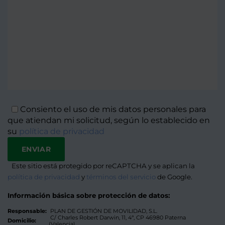
Consiento el uso de mis datos personales para
que atiendan mi solicitud, según lo establecido en
su
política de privacidad
Este sitio está protegido por reCAPTCHA y se aplican la
Alternat
política de privacidad
y
términos del servicio
de Google.
Información básica sobre protección de datos:
Responsable:
PLAN DE GESTIÓN DE MOVILIDAD, S.L.
C/ Charles Robert Darwin, 11, 4ª, CP 46980 Paterna
Domicilio:
(Valencia)