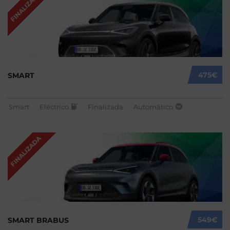
FINALIZADA
475€
SMART
Smart
Eléctrico
Finalizada
Automático
FINALIZADA
549€
SMART BRABUS