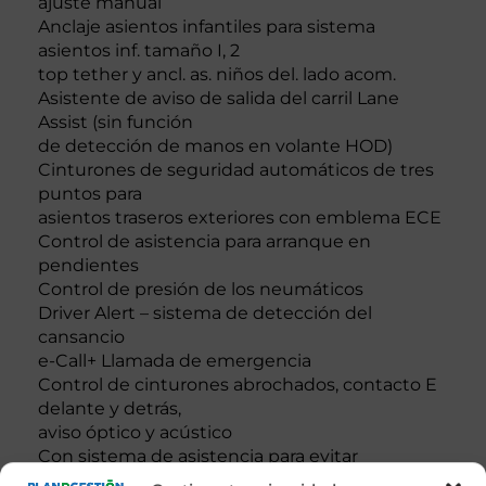
ajuste manual
Anclaje asientos infantiles para sistema
asientos inf. tamaño I, 2
top tether y ancl. as. niños del. lado acom.
Asistente de aviso de salida del carril Lane
Assist (sin función
de detección de manos en volante HOD)
Cinturones de seguridad automáticos de tres
puntos para
asientos traseros exteriores con emblema ECE
Control de asistencia para arranque en
pendientes
Control de presión de los neumáticos
Driver Alert – sistema de detección del
cansancio
e-Call+ Llamada de emergencia
Control de cinturones abrochados, contacto E
delante y detrás,
aviso óptico y acústico
Con sistema de asistencia para evitar
obstáculos, con asistente