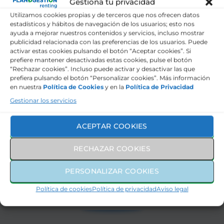
Gestiona tu privacidad
de giro
Utilizamos cookies propias y de terceros que nos ofrecen datos
Lámina protectora para el transporte
estadísticos y hábitos de navegación de los usuarios; esto nos
ayuda a mejorar nuestros contenidos y servicios, incluso mostrar
publicidad relacionada con las preferencias de los usuarios. Puede
Tecnología
activar estas cookies pulsando el botón “Aceptar cookies”. Si
prefiere mantener desactivadas estas cookies, pulse el botón
“Rechazar cookies”. Incluso puede activar y desactivar las que
Interior
prefiera pulsando el botón “Personalizar cookies”. Más información
en nuestra
Política de Cookies
y en la
Política de Privacidad
Exterior
Gestionar los servicios
Marca
ACEPTAR COOKIES
RECHAZAR COOKIES
459€
CUOTA MENSUAL
PERSONALIZAR COOKIES
MÁS IVA
Política de cookies
Política de privacidad
Aviso legal
SERVICIOS INCLUIDOS