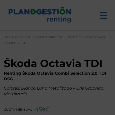
PLAN DE GESTIÓN
>
OFERTAS RENTING
>
RENTING ŠKODA OCTAVIA
COMBI 2.0 TDI
Škoda Octavia TDI
Renting Škoda Octavia Combi Selection 2,0 TDI
DSG
Colores: Blanco Luna Metalizado y Gris Graphito
Metalizado.
459€
CUOTA MENSUAL