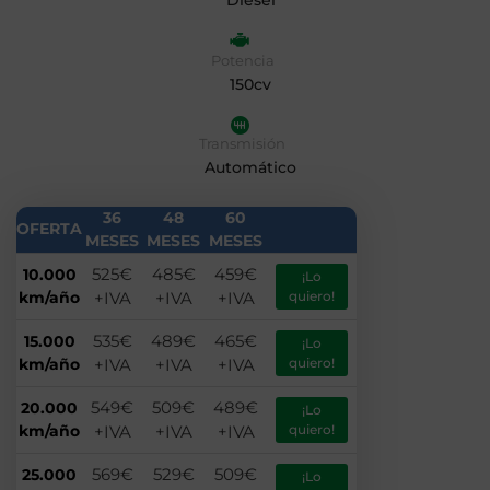
Diesel
Potencia
150cv
Transmisión
Automático
36
48
60
OFERTA
MESES
MESES
MESES
525€
485€
459€
10.000
¡Lo
km/año
+IVA
+IVA
+IVA
quiero!
535€
489€
465€
15.000
¡Lo
km/año
+IVA
+IVA
+IVA
quiero!
549€
509€
489€
20.000
¡Lo
km/año
+IVA
+IVA
+IVA
quiero!
569€
529€
509€
25.000
¡Lo