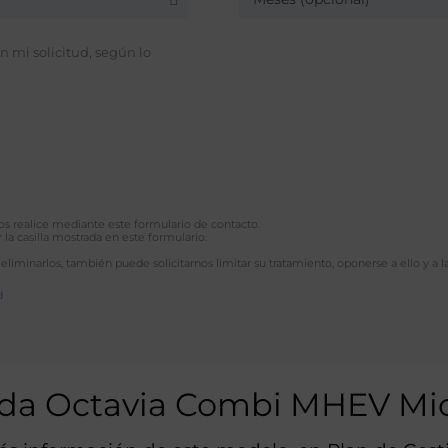
 mi solicitud, según lo
 nos realice mediante este formulario de contacto.
 la casilla mostrada en este formulario.
 eliminarlos, también puede solicitarnos limitar su tratamiento, oponerse a ello y a l
d
oda Octavia Combi MHEV Mi