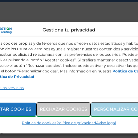
 y airbag de
Gestiona tu privacidad
s cookies propias y de terceros que nos ofrecen datos estadísticos y hábit
n de los usuarios; esto nos ayuda a mejorar nuestros contenidos y servicio
ostrar publicidad relacionada con las preferencias de los usuarios. Puede a
kies pulsando el botón “Aceptar cookies”. Si prefiere mantener desactivada
lanteros con
pulse el botón “Rechazar cookies”. Incluso puede activar y desactivar las qu
el botón “Personalizar cookies”. Más información en nuestra
Política de C
tica de Privacidad
inf. tamaño I, 2
 los servicios
t (sin función
untos para
TAR COOKIES
RECHAZAR COOKIES
PERSONALIZAR CO
tes
Política de cookies
Política de privacidad
Aviso legal
io