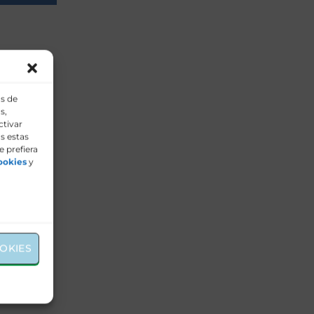
os de
s,
ctivar
s estas
e prefiera
ookies
y
OKIES