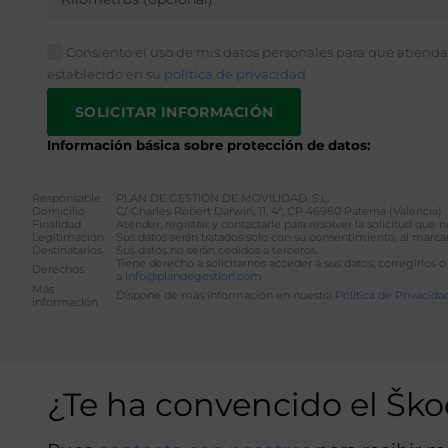
Consiento el uso de mis datos personales para que atiendan
establecido en su
política de privacidad
Información básica sobre protección de datos:
Responsable
PLAN DE GESTIÓN DE MOVILIDAD, S.L.
Domicilio
C/ Charles Robert Darwin, 11, 4ª, CP 46980 Paterna (Valencia)
Finalidad
Atender, registrar y contactarle para resolver la solicitud que
Legitimación
Sus datos serán tratados solo con su consentimiento, al marcar
Destinatarios
Sus datos no serán cedidos a terceros.
Tiene derecho a solicitarnos acceder a sus datos, corregirlos o
Derechos
a
info@plandegestion.com
Más
Dispone de más información en nuestra
Política de Privacida
información
Alternative:
¿Te ha convencido el Šk