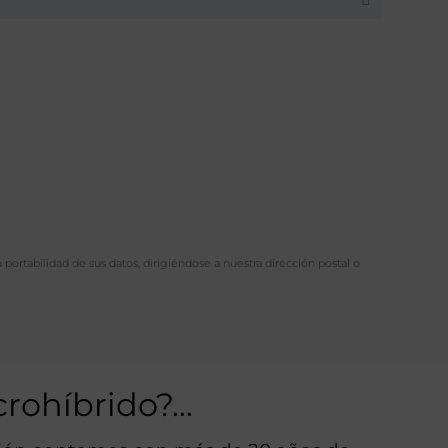
a portabilidad de sus datos, dirigiéndose a nuestra dirección postal o
crohíbrido?…