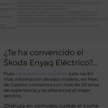
Sus datos serán tratados solo con su consentimiento, al marcar la
Legitimación
casilla mostrada en este formulario.
Destinatarios
Sus datos no serán cedidos a terceros.
Tiene derecho a solicitarnos acceder a sus datos, corregirlos o
eliminarlos, también puede solicitarnos limitar su tratamiento,
Derechos
oponerse a ello y a la portabilidad de sus datos, dirigiéndose a nuestra
dirección postal o a
info@plandegestion.com
Más
Dispone de más información en nuestra
Política de Privacidad
información
Alternative:
¿Te ha convencido el
Škoda Enyaq Eléctrico?…
Pues
contacta con nosotros
para recibir
más información de este modelo, en Plan
de Gestión contamos con más de 20 años
de experiencia y te ofrecemos el mejor
servicio.
¡Disfruta en cómodas cuotas el coche