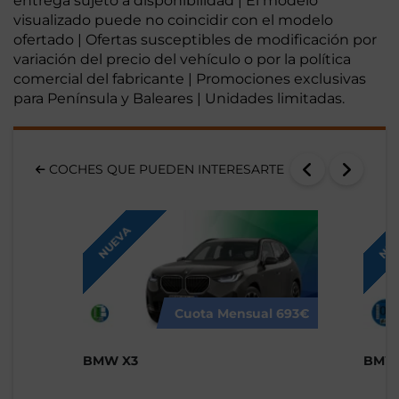
entrega sujeto a disponibilidad | El modelo
visualizado puede no coincidir con el modelo
ofertado | Ofertas susceptibles de modificación por
variación del precio del vehículo o por la política
comercial del fabricante | Promociones exclusivas
para Península y Baleares | Unidades limitadas.
COCHES QUE PUEDEN INTERESARTE
NUEVA
NUE
Cuota Mensual
693€
BMW X3
BMW 