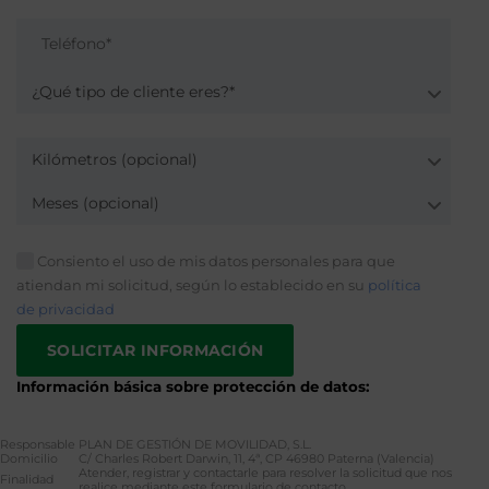
¿Qué tipo de cliente eres?*
Kilómetros (opcional)
Meses (opcional)
Consiento el uso de mis datos personales para que
atiendan mi solicitud, según lo establecido en su
política
de privacidad
Información básica sobre protección de datos:
Responsable
PLAN DE GESTIÓN DE MOVILIDAD, S.L.
Domicilio
C/ Charles Robert Darwin, 11, 4ª, CP 46980 Paterna (Valencia)
Atender, registrar y contactarle para resolver la solicitud que nos
Finalidad
realice mediante este formulario de contacto.