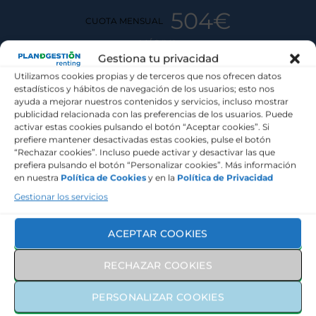
504€
CUOTA MENSUAL
MÁS IVA
Gestiona tu privacidad
Utilizamos cookies propias y de terceros que nos ofrecen datos
SERVICIOS INCLUIDOS
estadísticos y hábitos de navegación de los usuarios; esto nos
ayuda a mejorar nuestros contenidos y servicios, incluso mostrar
publicidad relacionada con las preferencias de los usuarios. Puede
activar estas cookies pulsando el botón “Aceptar cookies”. Si
Seguro a todo riesgo
prefiere mantener desactivadas estas cookies, pulse el botón
“Rechazar cookies”. Incluso puede activar y desactivar las que
prefiera pulsando el botón “Personalizar cookies”. Más información
Mantenimiento y revisiones
en nuestra
Política de Cookies
y en la
Política de Privacidad
Gestionar los servicios
Asistencia en carretera
ACEPTAR COOKIES
Gestión de Sanciones
RECHAZAR COOKIES
Neumáticos
PERSONALIZAR COOKIES