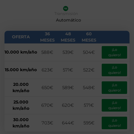
Transmisión
Automático
36
48
60
OFERTA
MESES
MESES
MESES
¡Lo
10.000 km/año
588€
539€
504€
quiero!
¡Lo
15.000 km/año
623€
571€
522€
quiero!
20.000
¡Lo
650€
589€
548€
km/año
quiero!
25.000
¡Lo
670€
620€
571€
km/año
quiero!
30.000
¡Lo
703€
644€
595€
km/año
quiero!