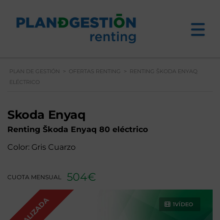
PLAN DE GESTIÓN
>
OFERTAS RENTING
>
RENTING ŠKODA ENYAQ
ELÉCTRICO
Skoda Enyaq
Renting Škoda Enyaq 80 eléctrico
Color: Gris Cuarzo
504€
CUOTA MENSUAL
FINALIZADA
1VÍDEO