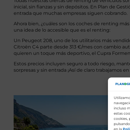
Todas nuestras ofertas de renting de vehículos son
inicial, sin fianzas y sin depósitos. En Plan de G
entrada que muchas empresas siguen cobrando.
Ahora bien, ¿cuáles son los coches de renting má
una idea de lo accesible que es el renting:
Un Peugeot 208, uno de los utilitarios más vendid
Citroën C4 parte desde 313 €/mes con cambio auto
quieren un toque más deportivo, el Cupra Forme
Estos precios incluyen seguro a todo riesgo, mante
sorpresas y sin entrada ¡Así de claro trabajamos en
Utilizamo
navegació
incluso m
estas coo
cookies, 
pulsando 
en la
Polí