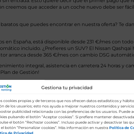
 sin entrada. Esto quiere decir que el primer pago que r
estión creemos que acceder a un coche nuevo debe ser fác
s baratos que puedes encontrar en nuestra oferta? Te da
os en España, está disponible desde 231 €/mes con todo i
mático incluido. ¿Prefieres un SUV? El Nissan Qashqai h
ntor arranca desde 365 €/mes con cambio DSG automáti
nimiento integral, asistencia en carretera 24 horas y ca
 Plan de Gestión!
Gestiona tu privacidad
s cookies propias y de terceros que nos ofrecen datos estadísticos y hábit
¿Por qué el 
n de los usuarios; esto nos ayuda a mejorar nuestros contenidos y servicio
ostrar publicidad relacionada con las preferencias de los usuarios. Puede a
que comprar
kies pulsando el botón “Aceptar cookies”. Si prefiere mantener desactivada
pulse el botón “Rechazar cookies”. Incluso puede activar y desactivar las qu
el botón “Personalizar cookies”. Más información en nuestra
Política de C
Cuando piensas en el cost
tica de Privacidad