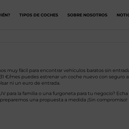
IÉN?
TIPOS DE COCHES
SOBRE NOSOTROS
NOTI
s muy fácil para encontrar vehículos baratos sin entra
e 231 €/mes puedes estrenar un coche nuevo con seguro 
lsar ni un euro de entrada.
V para la familia o una furgoneta para tu negocio? Echa 
e preparemos una propuesta a medida ¡Sin compromiso!