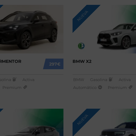
NUEVA
RMENTOR
BMW X2
297€
solina
Activa
BMW
Gasolina
Activa
Premium
Automático
Premium
NUEVA