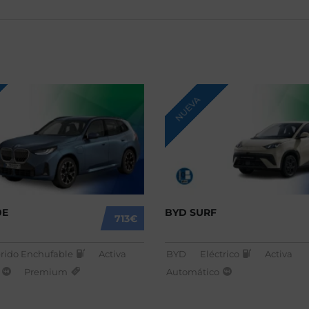
NUEVA
0E
BYD SURF
713€
rido Enchufable
Activa
BYD
Eléctrico
Activa
Premium
Automático