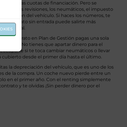
entrada y las cuotas de financiación. Pero se
 anual, las revisiones, los neumáticos, el impuesto
 depreciación del vehículo. Si haces los números, te
nting barato sin entrada puede salirte más
radicional.
OKIES
renting barato en Plan de Gestión pagas una sola
uye todo. No tienes que apartar dinero para el
preocuparte si te toca cambiar neumáticos o llevar
tá cubierto desde el primer día hasta el último.
tas la depreciación del vehículo, que es uno de los
es de la compra. Un coche nuevo pierde entre un
solo en el primer año. Con el renting simplemente
 contrato y te olvidas ¡Sin perder dinero por el