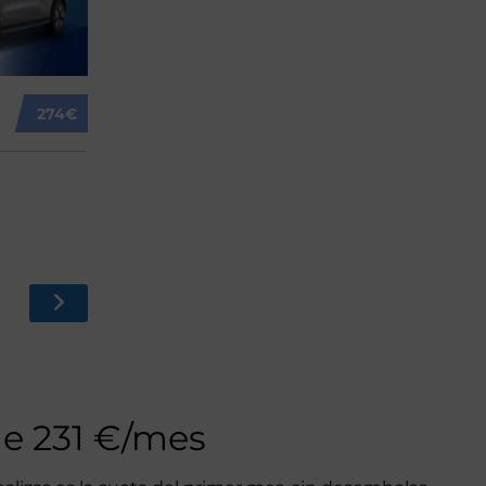
274€
de 231 €/mes