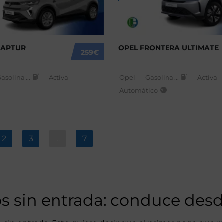
CAPTUR
OPEL FRONTERA ULTIMATE
259€
Gasolina
...
Activa
Opel
Gasolina
...
Activa
Automático
2
3
…
7
os sin entrada: conduce des