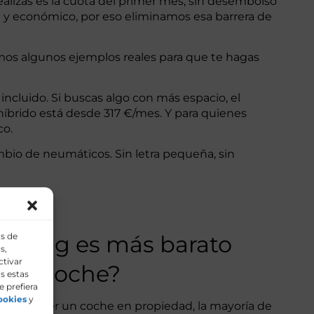
ealizas es la cuota del primer mes, sin desembolso
il y económico, por eso eliminamos esa barrera de
mos algunos ejemplos reales para que te hagas
ncluido. Si buscas algo con más espacio, el
íbrido está desde 317 €/mes. Y para quienes
co.
mbio de neumáticos. Sin letra pequeña, sin
os de
renting es más barato
s,
ctivar
 un coche?
s estas
e prefiera
ookies
y
e de tener un coche en propiedad, la mayoría de