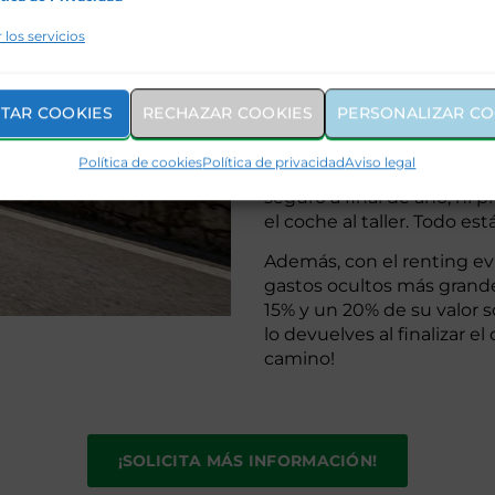
personas solo calculan la 
olvidan de sumar el seguro
 los servicios
de circulación, la ITV y la
sorprenderá ver que un re
económico que la compra t
TAR COOKIES
RECHAZAR COOKIES
PERSONALIZAR CO
Pues sí, con un coche de 
Política de cookies
Política de privacidad
Aviso legal
cuota mensual que lo incl
seguro a final de año, ni 
el coche al taller. Todo es
Además, con el renting evi
gastos ocultos más grand
15% y un 20% de su valor 
lo devuelves al finalizar el
camino!
¡SOLICITA MÁS INFORMACIÓN!