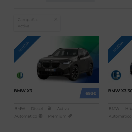
Campaña:
Activa
NUEVA
NUEVA
BMW X3
BMW X3 3
693€
BMW
Diesel
...
Activa
BMW
Híb
Automático
Premium
Automático