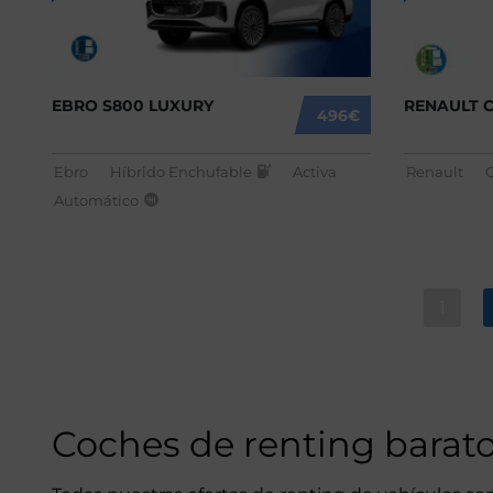
EBRO S800 LUXURY
RENAULT 
496€
Ebro
Híbrido Enchufable
Activa
Renault
Automático
1
Coches de renting barat