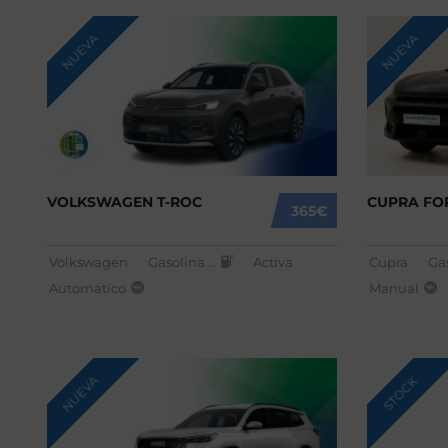
NUEVA
NUEVA
VOLKSWAGEN T-ROC
CUPRA FO
365€
Volkswagen
Gasolina
...
Activa
Cupra
Ga
Automático
Manual
NUEVA
STOCK