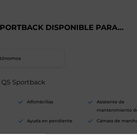
 SPORTBACK DISPONIBLE PARA…
tónomos
i Q5 Sportback
Alfombrillas
Asistente de
mantenimiento de 
Ayuda en pendiente
Cámara de marcha