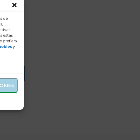
os de
s,
ctivar
s estas
e prefiera
ookies
y
OKIES