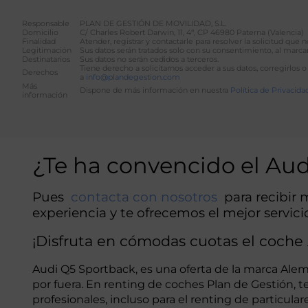
Responsable
PLAN DE GESTIÓN DE MOVILIDAD, S.L.
Domicilio
C/ Charles Robert Darwin, 11, 4ª, CP 46980 Paterna (Valencia)
Finalidad
Atender, registrar y contactarle para resolver la solicitud que
Legitimación
Sus datos serán tratados solo con su consentimiento, al marcar
Destinatarios
Sus datos no serán cedidos a terceros.
Tiene derecho a solicitarnos acceder a sus datos, corregirlos o
Derechos
a
info@plandegestion.com
Más
Dispone de más información en nuestra
Política de Privacida
información
Alternative:
¿Te ha convencido el Au
Pues
contacta con nosotros
para recibir 
experiencia y te ofrecemos el mejor servici
¡Disfruta en cómodas cuotas el coche
Audi Q5 Sportback, es una oferta de la marca Ale
por fuera. En renting de coches Plan de Gestión,
profesionales, incluso para el renting de particu