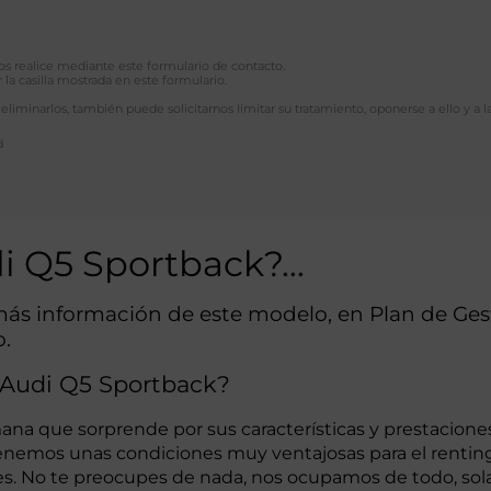
 nos realice mediante este formulario de contacto.
 la casilla mostrada en este formulario.
 eliminarlos, también puede solicitarnos limitar su tratamiento, oponerse a ello y a l
d
di Q5 Sportback?…
más información de este modelo, en Plan de Ge
o.
 Audi Q5 Sportback?
mana que sorprende por sus características y prestacion
 tenemos unas condiciones muy ventajosas para el renti
lares. No te preocupes de nada, nos ocupamos de todo, s