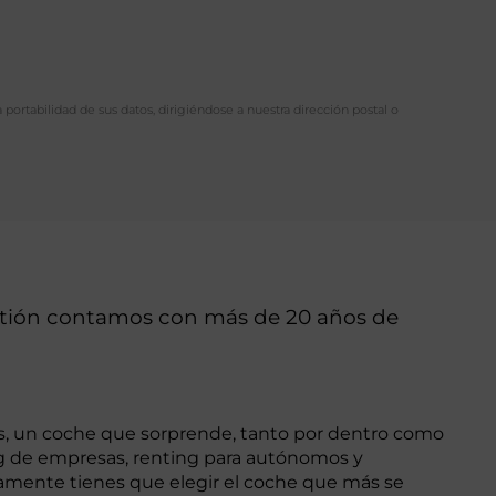
a portabilidad de sus datos, dirigiéndose a nuestra dirección postal o
stión contamos con más de 20 años de
es, un coche que sorprende, tanto por dentro como
ng de empresas, renting para autónomos y
olamente tienes que elegir el coche que más se