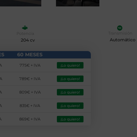
Transmisión
Potencia
Automático
204 cv
ES
60 MESES
A
775€ + IVA
¡Lo quiero!
A
789€ + IVA
¡Lo quiero!
A
809€ + IVA
¡Lo quiero!
A
835€ + IVA
¡Lo quiero!
A
869€ + IVA
¡Lo quiero!