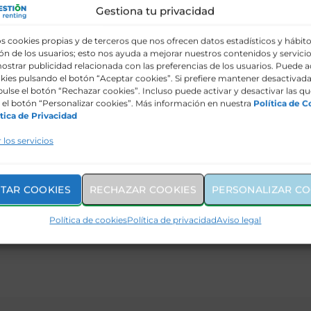
es de
Detección de subinflado
Pack Confort
Gestiona tu privacidad
de neumáticos
s cookies propias y de terceros que nos ofrecen datos estadísticos y hábit
ón de
n de los usuarios; esto nos ayuda a mejorar nuestros contenidos y servicio
ostrar publicidad relacionada con las preferencias de los usuarios. Puede a
kies pulsando el botón “Aceptar cookies”. Si prefiere mantener desactivada
pulse el botón “Rechazar cookies”. Incluso puede activar y desactivar las qu
el botón “Personalizar cookies”. Más información en nuestra
Política de C
 Audi Q5 Sportback
tica de Privacidad
 los servicios
OR
MARCA
TAR COOKIES
RECHAZAR COOKIES
PERSONALIZAR CO
Política de cookies
Política de privacidad
Aviso legal