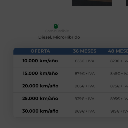
Combustible
Diesel, MicroHíbrido
OFERTA
36 MESES
48 MES
10.000 km/año
855€ + IVA
829€ + IV
15.000 km/año
879€ + IVA
845€ + IV
20.000 km/año
905€ + IVA
875€ + IV
25.000 km/año
939€ + IVA
895€ + IV
30.000 km/año
969€ + IVA
919€ + IV