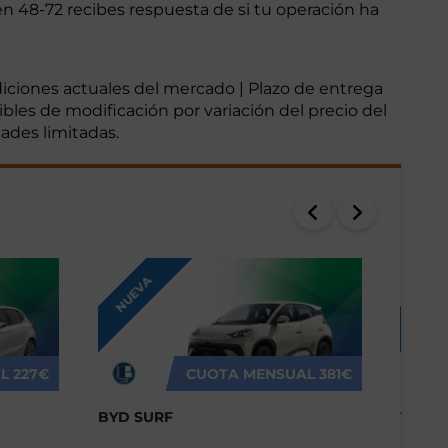
en 48-72 recibes respuesta de si tu operación ha
ndiciones actuales del mercado | Plazo de entrega
ibles de modificación por variación del precio del
dades limitadas.
NUEVA
NUEV
L
227€
CUOTA MENSUAL
381€
BYD SURF
VOLK