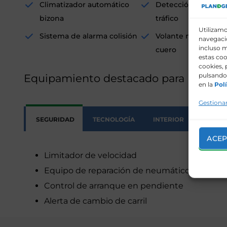
Climatizador automático
Detección de señal
bizona
tráfico
Utilizamo
Sistema de alarma colisión
Volante multifunci
navegació
incluso m
cuero
estas coo
cookies, 
pulsando 
Equipamiento destacado para renting
en la
Polí
Gestionar
SEGURIDAD
TECNOLOGÍA
INTERIOR
EXTERI
ACEP
Limitador de velocidad
Equipo de reparación de neumáticos
Control de arranque en pendiente
Alerta de cambio de carril