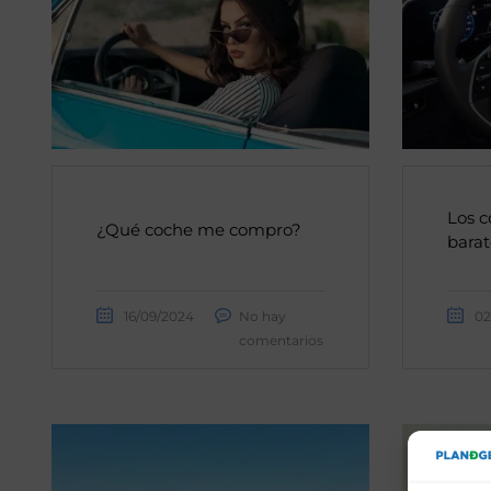
Los c
¿Qué coche me compro?
bara
16/09/2024
No hay
02
comentarios