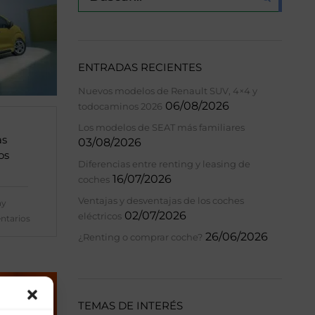
ENTRADAS RECIENTES
Nuevos modelos de Renault SUV, 4×4 y
06/08/2026
todocaminos 2026
Los modelos de SEAT más familiares
as
03/08/2026
os
Diferencias entre renting y leasing de
16/07/2026
coches
Ventajas y desventajas de los coches
ay
02/07/2026
eléctricos
ntarios
26/06/2026
¿Renting o comprar coche?
TEMAS DE INTERÉS