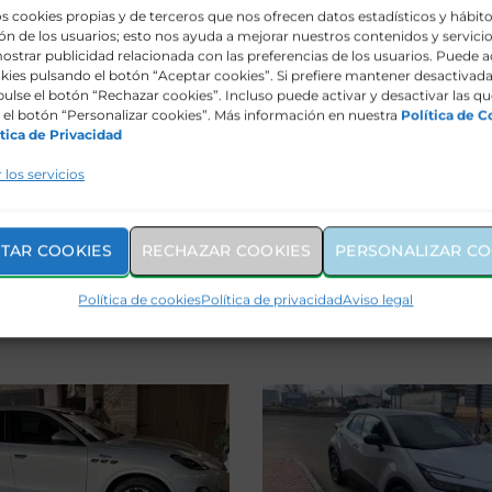
s cookies propias y de terceros que nos ofrecen datos estadísticos y hábit
n de los usuarios; esto nos ayuda a mejorar nuestros contenidos y servicio
ostrar publicidad relacionada con las preferencias de los usuarios. Puede a
kies pulsando el botón “Aceptar cookies”. Si prefiere mantener desactivada
pulse el botón “Rechazar cookies”. Incluso puede activar y desactivar las qu
el botón “Personalizar cookies”. Más información en nuestra
Política de C
tica de Privacidad
Coches automáticos
 los servicios
oces las ZBE de
baratos por menos de
la?
Euros/mes
TAR COOKIES
RECHAZAR COOKIES
PERSONALIZAR CO
/08/2024
No hay
01/08/2024
No ha
Política de cookies
Política de privacidad
Aviso legal
comentarios
comen