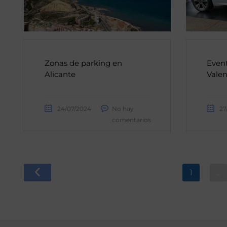
Zonas de parking en
Event
Alicante
Valen
24/07/2024
No hay
27
comentarios
1
…