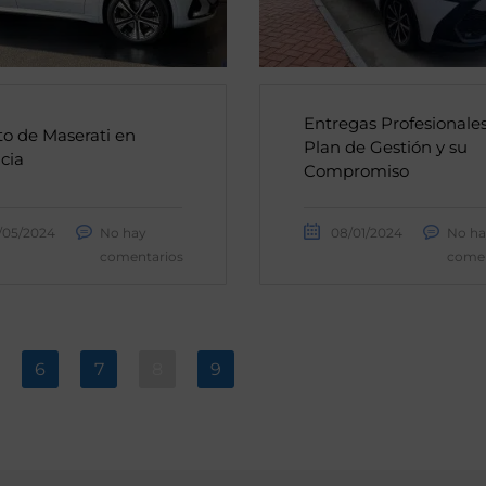
Entregas Profesionale
o de Maserati en
Plan de Gestión y su
cia
Compromiso
/05/2024
No hay
08/01/2024
No ha
comentarios
comen
6
7
8
9