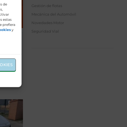
os de
Gestión de flotas
s,
Mecánica del Automóvil
ctivar
s estas
Novedades Motor
e prefiera
ookies
y
Seguridad Vial
 400
OKIES
y
tarios