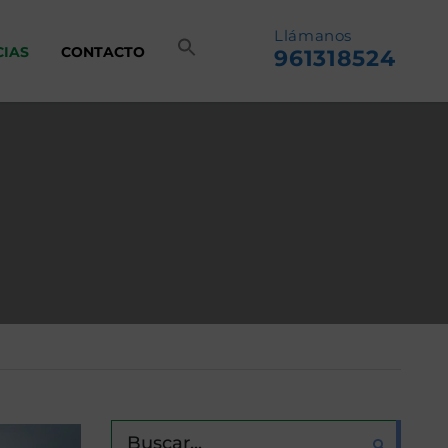
Llámanos
CIAS
CONTACTO
961318524
BUSCAR: