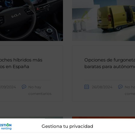
oches híbridos más
Opciones de furgonet
tos en España
baratas para autónom
/09/2024
No hay
26/08/2024
No h
comentarios
come
Gestiona tu privacidad