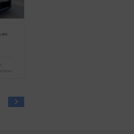
s en
y
tarios