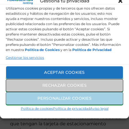
Gestiona tu privacidad
Lo cierto es que los ecologistas de GreenPeace
Utilizamos cookies propias y de terceros que nos ofrecen datos
reclaman que dejen las medidas para favorecer el
estadísticos y hábitos de navegación de los usuarios; esto nos
aire limpio en las ciudades y muchos ciudadanos
ayuda a mejorar nuestros contenidos y servicios, incluso mostrar
publicidad relacionada con las preferencias de los usuarios. Puede
están a favor de las zonas de bajas emisiones.
activar estas cookies pulsando el botón “Aceptar cookies”. Si
prefiere mantener desactivadas estas cookies, pulse el botón
El ayuntamiento de Madrid ha recaudado más de
“Rechazar cookies”. Incluso puede activar y desactivar las que
460 millones de euros en sanciones durante estos
prefiera pulsando el botón “Personalizar cookies”. Más información
últimos años que todavía no se sabe si tendrá
en nuestra
Política de Cookies
y en la
Política de Privacidad
efecto negativo en las arcas. Te iremos informando
Gestionar los servicios
de todos los cambios que se relicen.
ACEPTAR COOKIES
Restricciones actuales
RECHAZAR COOKIES
Los vehículos sin etiqueta medioambiental o con
PERSONALIZAR COOKIES
etiqueta A, que es como se les califica, ya que no
podrás acceder a la ZBE salvo en tres casos:
Política de cookies
Política de privacidad
Aviso legal
Vehículos para personas con movilidad reducida
que tengan la tarjeta de estacionamiento