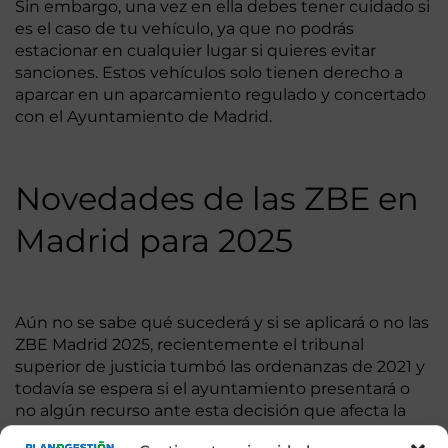
Sin embargo, una vez en ella debes tener cuidado si
es el caso de tu vehículo, ya que no podrás
estacionar en cualquier lugar si quieres evitar
sanciones. Estos vehículos solo tienen derecho a
aparcar en un aparcamiento regulado y concertado
con el Ayuntamiento de Madrid.
Novedades de las ZBE en
Madrid para 2025
Aún no se sabe qué sucederá y si se aplicará o no las
ZBE Madrid 2025, recientemente el tribunal
superior de justicia tumbó las ordenanzas de 2021 y
todavía se espera si el ayuntamiento presentará o
no algún recurso ante esta decisión que afecta la
actual situación.