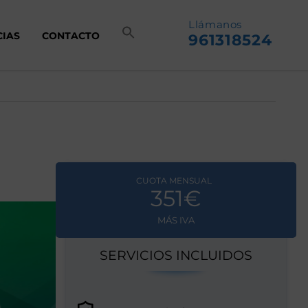
Llámanos
CIAS
CONTACTO
961318524
CUOTA MENSUAL
351€
MÁS IVA
SERVICIOS INCLUIDOS