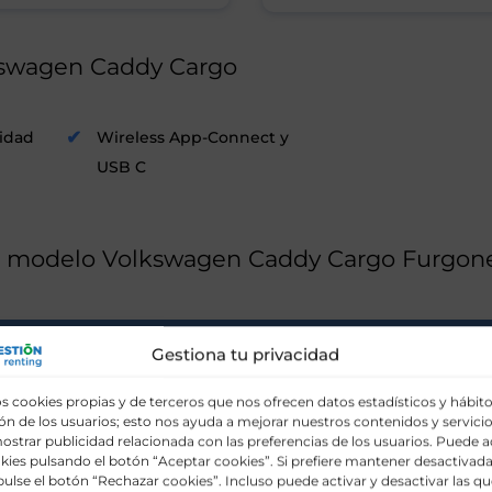
kswagen Caddy Cargo
idad
Wireless App-Connect y
USB C
g modelo Volkswagen Caddy Cargo Furgon
OR
MARCA
Gestiona tu privacidad
s cookies propias y de terceros que nos ofrecen datos estadísticos y hábit
n de los usuarios; esto nos ayuda a mejorar nuestros contenidos y servicio
s puntos delante con ajuste de altura y pretensores elé
ostrar publicidad relacionada con las preferencias de los usuarios. Puede a
s para conductor y acompañante, con desactivación del a
kies pulsando el botón “Aceptar cookies”. Si prefiere mantener desactivada
erales y para la cabeza para conductor y acompañante
pulse el botón “Rechazar cookies”. Incluso puede activar y desactivar las qu