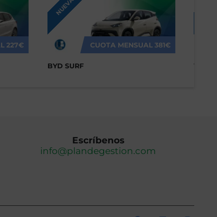
NUEVA
NUEV
L
227€
CUOTA MENSUAL
381€
BYD SURF
VOLK
Escríbenos
info@plandegestion.com