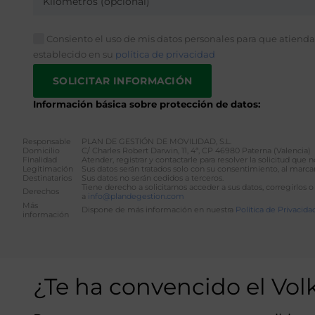
Kilómetros (opcional)
Consiento el uso de mis datos personales para que atiendan
establecido en su
política de privacidad
Información básica sobre protección de datos:
Responsable
PLAN DE GESTIÓN DE MOVILIDAD, S.L.
Domicilio
C/ Charles Robert Darwin, 11, 4ª, CP 46980 Paterna (Valencia)
Finalidad
Atender, registrar y contactarle para resolver la solicitud que
Legitimación
Sus datos serán tratados solo con su consentimiento, al marcar
Destinatarios
Sus datos no serán cedidos a terceros.
Tiene derecho a solicitarnos acceder a sus datos, corregirlos o
Derechos
a
info@plandegestion.com
Más
Dispone de más información en nuestra
Política de Privacida
información
Alternative:
¿Te ha convencido el Vo