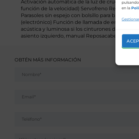
Activación automática de la luz de cruce, con l
pulsando 
función de la velocidad) Servofreno Retrovisor 
en la
Polí
Parasoles sin espejo con bolsillo para billetes e
Gestionar
(electrónico) Función de llamada de emergencia 
acústica y luminosa si los cinturones de seguri
asiento izquierdo, manual Reposacabezas Trase
ACEP
OBTÉN MÁS INFORMACIÓN