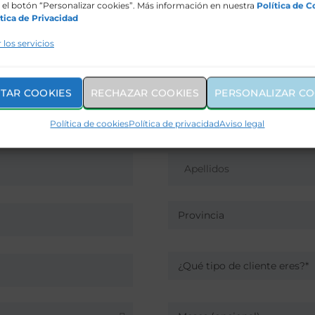
uz de conducción diurna Servotronic (dirección asistida e
el botón “Personalizar cookies”. Más información en nuestra
Política de C
interior de seguridad, con ajuste de posición antideslum
tica de Privacidad
n lado conductor + rótulo airbag en parasol Inmovilizador
 los servicios
eCall Frenos de disco traseros y delantero de 15″ Adver
dad delanteros no están abrochados Ajuste de altura para
ros
TAR COOKIES
RECHAZAR COOKIES
PERSONALIZAR CO
Política de cookies
Política de privacidad
Aviso legal
Provincia
¿Qué tipo de cliente eres?*