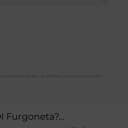
a portabilidad de sus datos, dirigiéndose a nuestra dirección postal o
DI Furgoneta?…