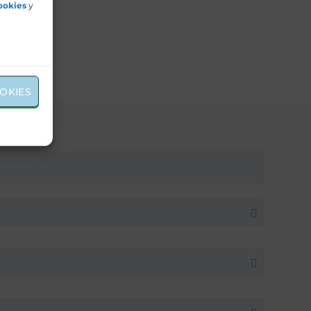
n
ookies
y
brante
tencia
 el
OKIES