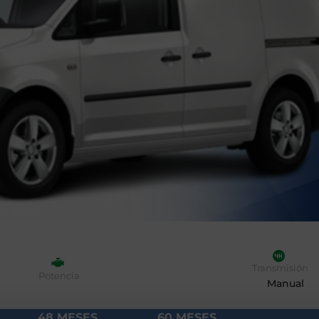
Transmisión
Potencia
Manual
48 MESES
60 MESES