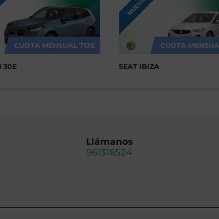
NUEVA
CUOTA MENSUAL
713€
CUOTA MENSUA
 30E
SEAT IBIZA
Llámanos
961318524