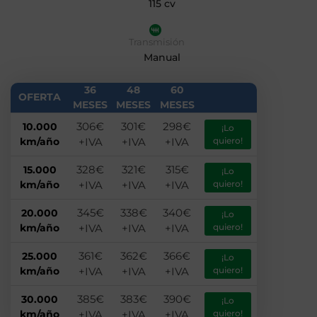
115 cv
Transmisión
Manual
36
48
60
OFERTA
MESES
MESES
MESES
306€
301€
298€
10.000
¡Lo
km/año
+IVA
+IVA
+IVA
quiero!
328€
321€
315€
15.000
¡Lo
km/año
+IVA
+IVA
+IVA
quiero!
345€
338€
340€
20.000
¡Lo
km/año
+IVA
+IVA
+IVA
quiero!
361€
362€
366€
25.000
¡Lo
km/año
+IVA
+IVA
+IVA
quiero!
385€
383€
390€
30.000
¡Lo
km/año
+IVA
+IVA
+IVA
quiero!