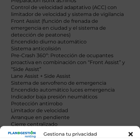
Preparación Isofix as.niños
Control de velocidad adaptativo (ACC) con
limitador de velocidad y sistema de vigilancia
Front Assist (función de frenada de
emergencia en ciudad y el sistema de
detección de peatones)
Encendido diurno automático
Sistema anticolisión
Pre-Crash 360º: Protección de ocupantes
proactiva en combinación con “Front Assist” y
“Side Assist”
Lane Assist + Side Assist
Sistema de servofreno de emergencia
Encendido automático luces emergencia
Indicador baja presión neumáticos
Protección antirrobo
Limitador de velocidad
Arranque en pendiente
Cierre centralizado
Control frenada en curva
Gestiona tu privacidad
Resultado de pruebas de impacto