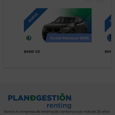
NUEVA
NUE
Cuota Mensual
693€
BMW X3
BMW 
Somos tu empresa de renting de confianza con más de 20 años