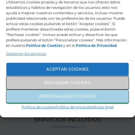
Utilizamos cookies propias y de terceros que nos ofrecen datos
Suspensión
estadísticos y hábitos de navegación de los usuarios; esto nos
Distrib.electrónica de frenada
ayuda a mejorar nuestros contenidos y servicios, incluso mostrar
publicidad relacionada con las preferencias de los usuarios. Puede
activar estas cookies pulsando el botón “Aceptar cookies”. Si
Tecnología
prefiere mantener desactivadas estas cookies, pulse el botón
“Rechazar cookies”. Incluso puede activar y desactivar las que
prefiera pulsando el botón “Personalizar cookies”. Más información
Interior
en nuestra
Política de Cookies
y en la
Política de Privacidad
Gestionar los servicios
Exterior
ACEPTAR COOKIES
Marca
RECHAZAR COOKIES
298€
CUOTA MENSUAL
PERSONALIZAR COOKIES
MÁS IVA
Política de cookies
Política de privacidad
Aviso legal
SERVICIOS INCLUIDOS