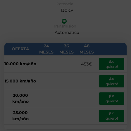
Potencia
130 cv
Transmisión
Automático
24
36
48
OFERTA
MESES
MESES
MESES
¡Lo
10.000 km/año
453€
quiero!
¡Lo
15.000 km/año
quiero!
20.000
¡Lo
km/año
quiero!
25.000
¡Lo
km/año
quiero!