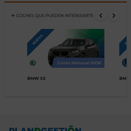
COCHES QUE PUEDEN INTERESARTE
NUEVA
NUE
Cuota Mensual
693€
BMW X3
BMW 