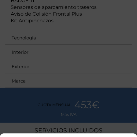
BADGE TI
Sensores de aparcamiento traseros
Aviso de Colisión Frontal Plus
Kit Antipinchazos
Tecnología
Interior
Exterior
Marca
453€
CUOTA MENSUAL
Más IVA
SERVICIOS INCLUIDOS