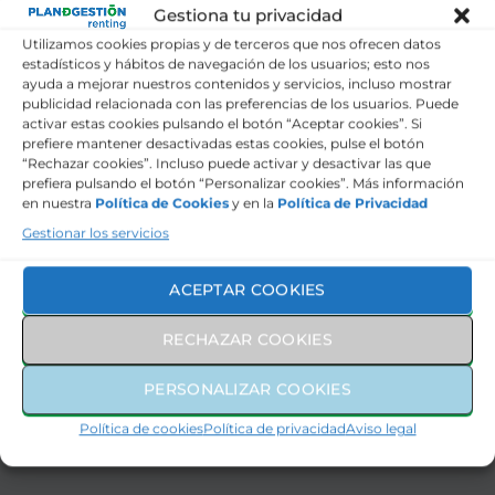
Gestiona tu privacidad
Utilizamos cookies propias y de terceros que nos ofrecen datos
estadísticos y hábitos de navegación de los usuarios; esto nos
Seguro a todo riesgo
ayuda a mejorar nuestros contenidos y servicios, incluso mostrar
publicidad relacionada con las preferencias de los usuarios. Puede
activar estas cookies pulsando el botón “Aceptar cookies”. Si
Mantenimiento y revisiones
prefiere mantener desactivadas estas cookies, pulse el botón
“Rechazar cookies”. Incluso puede activar y desactivar las que
Asistencia en carretera
prefiera pulsando el botón “Personalizar cookies”. Más información
en nuestra
Política de Cookies
y en la
Política de Privacidad
Gestionar los servicios
Gestión de Sanciones
ACEPTAR COOKIES
Neumáticos
RECHAZAR COOKIES
Pago de Impuestos
PERSONALIZAR COOKIES
Política de cookies
Política de privacidad
Aviso legal
Contratar