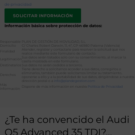
de privacidad
Información básica sobre protección de datos:
Responsable
PLAN DE GESTIÓN DE MOVILIDAD, S.L.
Domicilio
C/ Charles Robert Darwin, 11, 4ª, CP 46980 Paterna (Valencia)
Atender, registrar y contactarle para resolver la solicitud que nos
Finalidad
realice mediante este formulario de contacto.
Sus datos serán tratados solo con su consentimiento, al marcar la
Legitimación
casilla mostrada en este formulario.
Destinatarios
Sus datos no serán cedidos a terceros.
Tiene derecho a solicitarnos acceder a sus datos, corregirlos o
eliminarlos, también puede solicitarnos limitar su tratamiento,
Derechos
oponerse a ello y a la portabilidad de sus datos, dirigiéndose a nuestra
dirección postal o a
info@plandegestion.com
Más
Dispone de más información en nuestra
Política de Privacidad
información
Alternative:
¿Te ha convencido el Audi
Q5 Advanced 35 TDI?…