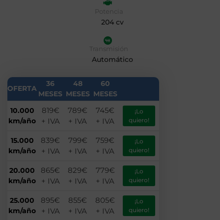
Potencia
204 cv
Transmisión
Automático
36
48
60
OFERTA
MESES
MESES
MESES
819€
789€
745€
10.000
¡Lo
km/año
+ IVA
+ IVA
+ IVA
quiero!
839€
799€
759€
15.000
¡Lo
km/año
+ IVA
+ IVA
+ IVA
quiero!
865€
829€
779€
20.000
¡Lo
km/año
+ IVA
+ IVA
+ IVA
quiero!
895€
855€
805€
25.000
¡Lo
km/año
+ IVA
+ IVA
+ IVA
quiero!