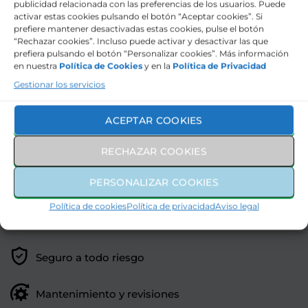
publicidad relacionada con las preferencias de los usuarios. Puede
activar estas cookies pulsando el botón “Aceptar cookies”. Si
Interior
prefiere mantener desactivadas estas cookies, pulse el botón
“Rechazar cookies”. Incluso puede activar y desactivar las que
prefiera pulsando el botón “Personalizar cookies”. Más información
Exterior
en nuestra
Política de Cookies
y en la
Política de Privacidad
Gestionar los servicios
Marca
ACEPTAR COOKIES
745€
CUOTA MENSUAL
RECHAZAR COOKIES
MÁS IVA
PERSONALIZAR COOKIES
SERVICIOS INCLUIDOS
Política de cookies
Política de privacidad
Aviso legal
Seguro a todo riesgo
Mantenimiento y revisiones