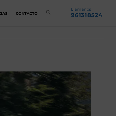
Llámanos
CIAS
CONTACTO
961318524