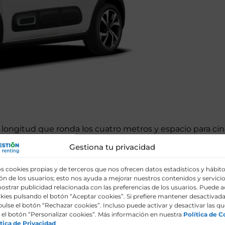
longitud que ronda los cuatro metros y espacio para cin
terreno natural es la ciudad, pero defienden bien la carr
Gestiona tu privacidad
ios siguen vendiéndose muchísimo en España. En el prime
del 70 %, fueron de motores de gasolina sin electrificar.
s cookies propias y de terceros que nos ofrecen datos estadísticos y hábit
n de los usuarios; esto nos ayuda a mejorar nuestros contenidos y servicio
léctrica crece año a año, y hoy puedes elegir un utilitar
ostrar publicidad relacionada con las preferencias de los usuarios. Puede a
kies pulsando el botón “Aceptar cookies”. Si prefiere mantener desactivada
pulse el botón “Rechazar cookies”. Incluso puede activar y desactivar las qu
el botón “Personalizar cookies”. Más información en nuestra
Política de C
tica de Privacidad