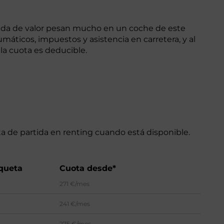
érdida de valor pesan mucho en un coche de este
máticos, impuestos y asistencia en carretera, y al
la cuota es deducible.
ta de partida en renting cuando está disponible.
queta
Cuota desde*
271 €/mes
241 €/mes
275 €/mes