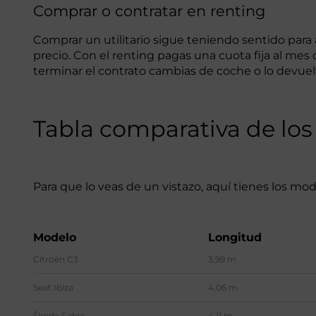
Comprar o contratar en renting
Comprar un utilitario sigue teniendo sentido para 
precio. Con el renting pagas una cuota fija al mes
terminar el contrato cambias de coche o lo devue
Tabla comparativa de los 
Para que lo veas de un vistazo, aquí tienes los mo
Modelo
Longitud
Citroën C3
3,99 m
Seat Ibiza
4,06 m
Škoda Fabia
4,11 m