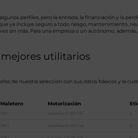
algunos perfiles, pero la entrada, la financiación y la p
 que ya incluye seguro a todo riesgo, mantenimiento, neu
lves sin más. Para una empresa o un autónomo, además, 
mejores utilitarios
delos de nuestra selección con sus datos básicos y la cuo
Maletero
Motorización
Eti
310 l
Gasolina 1.2 (83 CV)
C
355 l
Gasolina 1.0 (110 CV)
C
330 l
Gasolina 1.0 (75 CV)
C