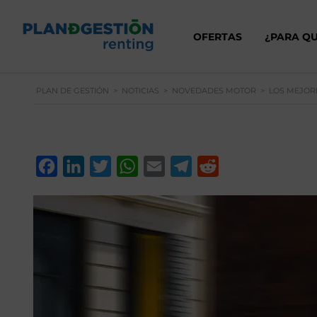
OFERTAS
¿PARA QU
PLAN DE GESTIÓN
>
NOTICIAS
>
NOVEDADES MOTOR
>
LOS MEJORE
Facebook
LinkedIn
Twitter
WhatsApp
Email
Telegram
Reddit