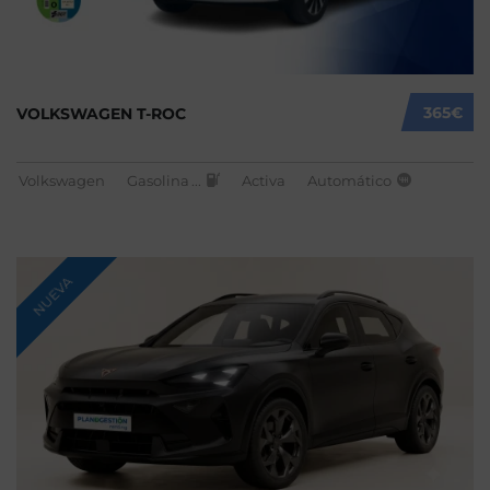
365€
VOLKSWAGEN T-ROC
Volkswagen
Gasolina
...
Activa
Automático
NUEVA