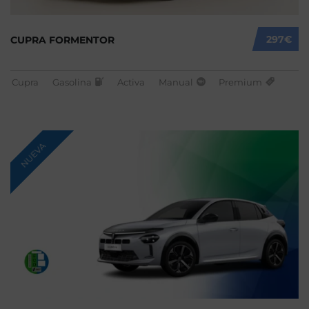
297€
CUPRA FORMENTOR
Cupra
Gasolina
Activa
Manual
Premium
NUEVA