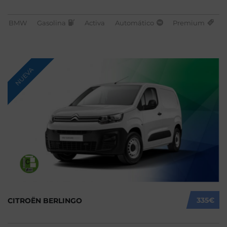
BMW
Gasolina
Activa
Automático
Premium
NUEVA
335€
CITROËN BERLINGO