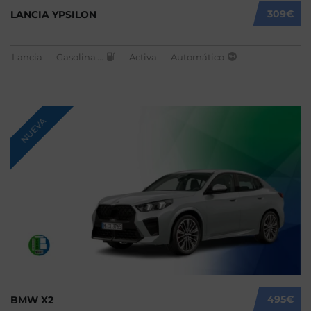
309€
LANCIA YPSILON
Lancia
Gasolina
...
Activa
Automático
NUEVA
495€
BMW X2