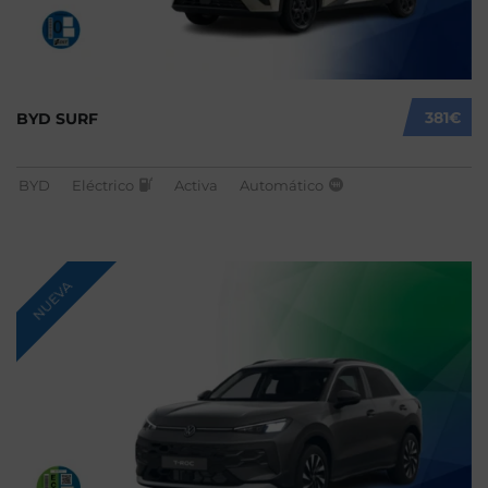
381€
BYD SURF
BYD
Eléctrico
Activa
Automático
NUEVA