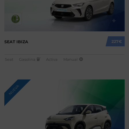
227€
SEAT IBIZA
Seat
Gasolina
Activa
Manual
NUEVA