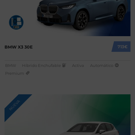
713€
BMW X3 30E
BMW
Híbrido Enchufable
Activa
Automático
Premium
NUEVA