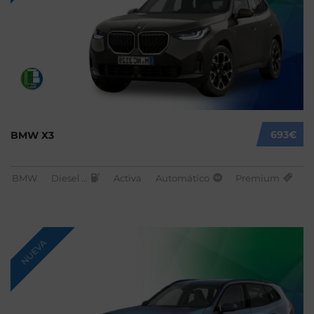
693€
BMW X3
BMW
Diesel
...
Activa
Automático
Premium
NUEVA