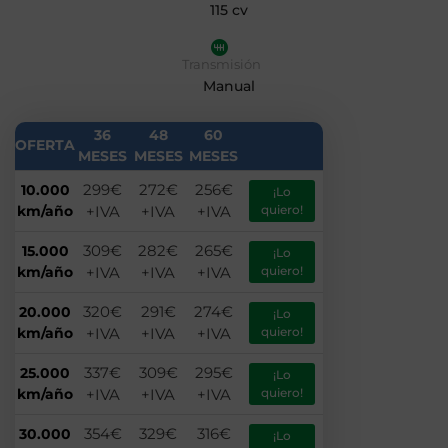
115 cv
Transmisión
Manual
36
48
60
OFERTA
MESES
MESES
MESES
299€
272€
256€
10.000
¡Lo
km/año
+IVA
+IVA
+IVA
quiero!
309€
282€
265€
15.000
¡Lo
km/año
+IVA
+IVA
+IVA
quiero!
320€
291€
274€
20.000
¡Lo
km/año
+IVA
+IVA
+IVA
quiero!
337€
309€
295€
25.000
¡Lo
km/año
+IVA
+IVA
+IVA
quiero!
354€
329€
316€
30.000
¡Lo