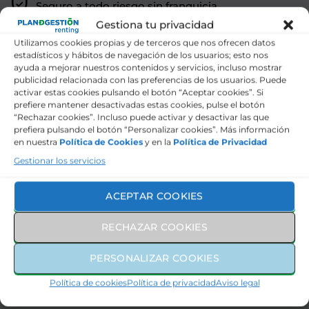
Seguro a todo riesgo sin franquicia
Gestiona tu privacidad
Mantenimiento y revisiones
Utilizamos cookies propias y de terceros que nos ofrecen datos
estadísticos y hábitos de navegación de los usuarios; esto nos
ayuda a mejorar nuestros contenidos y servicios, incluso mostrar
Asistencia en carretera
publicidad relacionada con las preferencias de los usuarios. Puede
activar estas cookies pulsando el botón “Aceptar cookies”. Si
prefiere mantener desactivadas estas cookies, pulse el botón
Averías y Reparaciones
“Rechazar cookies”. Incluso puede activar y desactivar las que
prefiera pulsando el botón “Personalizar cookies”. Más información
en nuestra
Política de Cookies
y en la
Política de Privacidad
Gestión de Sanciones
Gestionar los servicios
Neumáticos
ACEPTAR COOKIES
Pago de Impuestos
RECHAZAR COOKIES
PERSONALIZAR COOKIES
Contratar
Política de cookies
Política de privacidad
Aviso legal