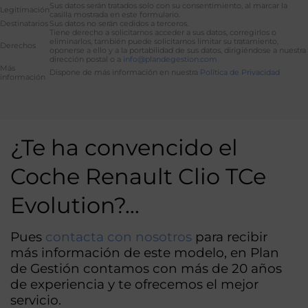
Sus datos serán tratados solo con su consentimiento, al marcar la
Legitimación
casilla mostrada en este formulario.
Destinatarios
Sus datos no serán cedidos a terceros.
Tiene derecho a solicitarnos acceder a sus datos, corregirlos o
eliminarlos, también puede solicitarnos limitar su tratamiento,
Derechos
oponerse a ello y a la portabilidad de sus datos, dirigiéndose a nuestra
dirección postal o a
info@plandegestion.com
Más
Dispone de más información en nuestra
Política de Privacidad
información
Alternative:
¿Te ha convencido el
Coche Renault Clio TCe
Evolution?…
Pues
contacta con nosotros
para recibir
más información de este modelo, en Plan
de Gestión contamos con más de 20 años
de experiencia y te ofrecemos el mejor
servicio.