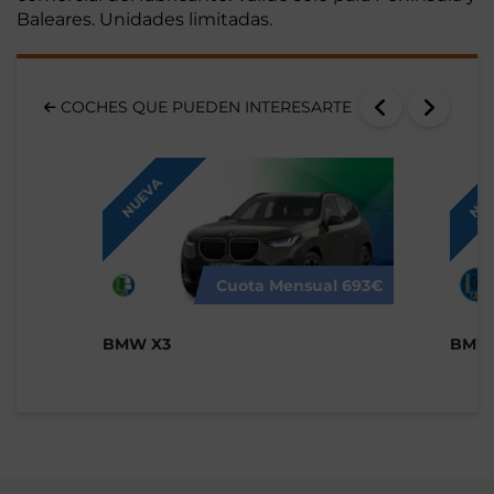
Baleares. Unidades limitadas.
COCHES QUE PUEDEN INTERESARTE
NUEVA
NUE
Cuota Mensual
693€
BMW X3
BMW 