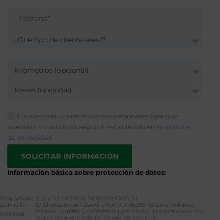
¿Qué tipo de cliente eres?*
Kilómetros (opcional)
Meses (opcional)
Consiento el uso de mis datos personales para que
atiendan mi solicitud, según lo establecido en su
política
de privacidad
Información básica sobre protección de datos:
Responsable
PLAN DE GESTIÓN DE MOVILIDAD, S.L.
Domicilio
C/ Charles Robert Darwin, 11, 4ª, CP 46980 Paterna (Valencia)
Atender, registrar y contactarle para resolver la solicitud que nos
Finalidad
realice mediante este formulario de contacto.