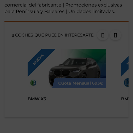
comercial del fabricante | Promociones exclusivas
para Península y Baleares | Unidades limitadas.
COCHES QUE PUEDEN INTERESARTE
NUEVA
NUE
Cuota Mensual
693€
BMW X3
BMW 