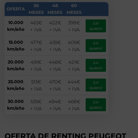
36
48
60
OFERTA
MESES
MESES
MESES
463€
422€
398€
10.000
¡Lo
quiero!
km/año
+ IVA
+ IVA
+ IVA
477€
435€
409€
15.000
¡Lo
quiero!
km/año
+ IVA
+ IVA
+ IVA
491€
448€
421€
20.000
¡Lo
quiero!
km/año
+ IVA
+ IVA
+ IVA
513€
470€
444€
25.000
¡Lo
quiero!
km/año
+ IVA
+ IVA
+ IVA
535€
494€
468€
30.000
¡Lo
quiero!
km/año
+ IVA
+ IVA
+ IVA
OFERTA DE RENTING PEUGEOT