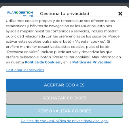
SERVICIOS INCLUIDOS
Gestiona tu privacidad
Utilizamos cookies propias y de terceros que nos ofrecen datos
estadísticos y hábitos de navegación de los usuarios; esto nos
ayuda a mejorar nuestros contenidos y servicios, incluso mostrar
Seguro a todo riesgo
publicidad relacionada con las preferencias de los usuarios. Puede
activar estas cookies pulsando el botón “Aceptar cookies”. Si
prefiere mantener desactivadas estas cookies, pulse el botón
Mantenimiento y revisiones
“Rechazar cookies”. Incluso puede activar y desactivar las que
prefiera pulsando el botón “Personalizar cookies”. Más información
en nuestra
Política de Cookies
y en la
Política de Privacidad
Asistencia en carretera
Gestionar los servicios
Gestión de Sanciones
ACEPTAR COOKIES
Neumáticos
RECHAZAR COOKIES
Pago de Impuestos
PERSONALIZAR COOKIES
Política de cookies
Política de privacidad
Aviso legal