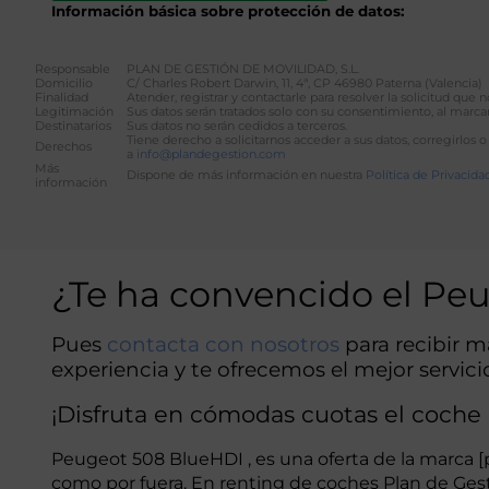
Información básica sobre protección de datos:
Responsable
PLAN DE GESTIÓN DE MOVILIDAD, S.L.
Domicilio
C/ Charles Robert Darwin, 11, 4ª, CP 46980 Paterna (Valencia)
Finalidad
Atender, registrar y contactarle para resolver la solicitud que
Legitimación
Sus datos serán tratados solo con su consentimiento, al marcar
Destinatarios
Sus datos no serán cedidos a terceros.
Tiene derecho a solicitarnos acceder a sus datos, corregirlos o
Derechos
a
info@plandegestion.com
Más
Dispone de más información en nuestra
Política de Privacida
información
Alternative:
¿Te ha convencido el Pe
Pues
contacta con nosotros
para recibir 
experiencia y te ofrecemos el mejor servici
¡Disfruta en cómodas cuotas el coch
Peugeot 508 BlueHDI , es una oferta de la marca [
como por fuera. En renting de coches Plan de Ges