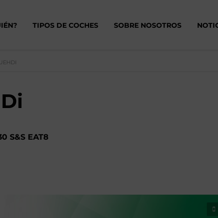
IÉN?
TIPOS DE COCHES
SOBRE NOSOTROS
NOTI
UEHDI
Di
30 S&S EAT8