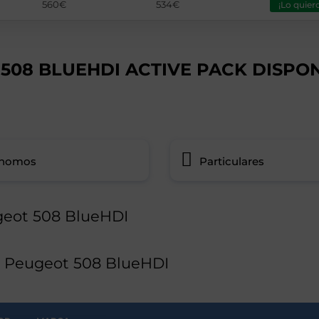
560€
534€
¡Lo quiero
508 BLUEHDI ACTIVE PACK DISPO
ónomos
Particulares
geot 508 BlueHDI
g Peugeot 508 BlueHDI