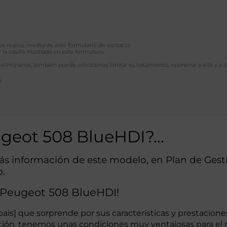
 nos realice mediante este formulario de contacto.
 la casilla mostrada en este formulario.
 eliminarlos, también puede solicitarnos limitar su tratamiento, oponerse a ello y a l
d
ugeot 508 BlueHDI?…
más información de este modelo, en Plan de Ge
o.
e Peugeot 508 BlueHDI!
pais] que sorprende por sus características y prestacion
tión, tenemos unas condiciones muy ventajosas para el