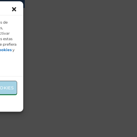
os de
s,
ctivar
s estas
e prefiera
ookies
y
OKIES