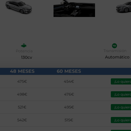
Transmisión
Potencia
Automático
130cv
48 MESES
60 MESES
475€
454€
¡Lo quiero
498€
476€
¡Lo quiero
521€
495€
¡Lo quiero
542€
515€
¡Lo quiero