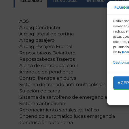
SEGURIDAD
TECNOLOGÍA
INTERIOR
EXTERI
ABS
Utilizamo
navegació
Airbag Conductor
incluso m
Airbag lateral de cortina
estas coo
Airbag pasajero
cookies, 
Airbag Pasajero Frontal
pulsando 
en la
Polí
Reposabrazos Delantero
Reposacabezas Traseros
Gestionar
Alerta de cambio de carril
Arranque en pendiente
Control frenada en curva
ACEP
Sistema de frenado anti-multicolisión
Sujeción de carga
Sistema de servofreno de emergencia
Sistema anticolisión
Reconocimiento señales de tráfico
Encendido automático luces emergencia
Conducción autónoma