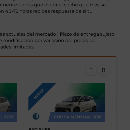
olamente tienes que elegir el coche que más se
n 48-72 horas recibes respuesta de si tu
nes actuales del mercado | Plazo de entrega sujeto
e modificación por variación del precio del
dades limitadas.
NUEVA
NUEV
L
227€
CUOTA MENSUAL
381€
BYD SURF
VOLK