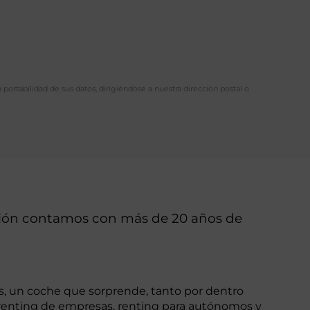
a portabilidad de sus datos, dirigiéndose a nuestra dirección postal o
stión contamos con más de 20 años de
es, un coche que sorprende, tanto por dentro
 renting de empresas, renting para autónomos y