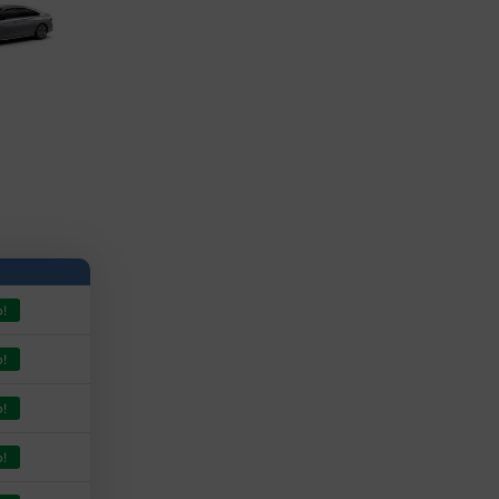
!
!
!
!