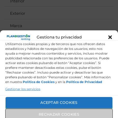
Interior
Exterior
Marca
Gestiona tu privacidad
452€
Utilizamos cookies propias y de terceros que nos ofrecen datos
CUOTA MENSUAL
estadísticos y hábitos de navegación de los usuarios; esto nos
ayuda a mejorar nuestros contenidos y servicios, incluso mostrar
MÁS IVA
publicidad relacionada con las preferencias de los usuarios. Puede
activar estas cookies pulsando el botón “Aceptar cookies”. Si
SERVICIOS INCLUIDOS
prefiere mantener desactivadas estas cookies, pulse el botón
“Rechazar cookies”. Incluso puede activar y desactivar las que
prefiera pulsando el botón “Personalizar cookies”. Más información
en nuestra
Política de Cookies
y en la
Política de Privacidad
Gestionar los servicios
Seguro a todo riesgo
ACEPTAR COOKIES
Mantenimiento y revisiones
RECHAZAR COOKIES
Asistencia en carretera