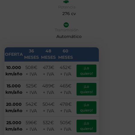
Potencia
276 cv
Transmisión
Automático
36
48
60
OFERTA
MESES
MESES
MESES
508€
473€
452€
10.000
¡Lo
km/año
+ IVA
+ IVA
+ IVA
quiero!
525€
489€
465€
15.000
¡Lo
km/año
+ IVA
+ IVA
+ IVA
quiero!
542€
504€
478€
20.000
¡Lo
km/año
+ IVA
+ IVA
+ IVA
quiero!
596€
532€
505€
25.000
¡Lo
km/año
+ IVA
+ IVA
+ IVA
quiero!