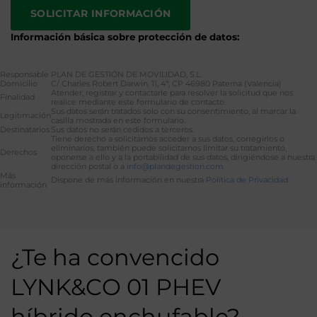
Información básica sobre protección de datos:
Responsable
PLAN DE GESTIÓN DE MOVILIDAD, S.L.
Domicilio
C/ Charles Robert Darwin, 11, 4ª, CP 46980 Paterna (Valencia)
Atender, registrar y contactarle para resolver la solicitud que nos
Finalidad
realice mediante este formulario de contacto.
Sus datos serán tratados solo con su consentimiento, al marcar la
Legitimación
casilla mostrada en este formulario.
Destinatarios
Sus datos no serán cedidos a terceros.
Tiene derecho a solicitarnos acceder a sus datos, corregirlos o
eliminarlos, también puede solicitarnos limitar su tratamiento,
Derechos
oponerse a ello y a la portabilidad de sus datos, dirigiéndose a nuestra
dirección postal o a
info@plandegestion.com
Más
Dispone de más información en nuestra
Política de Privacidad
información
Alternative:
¿Te ha convencido
LYNK&CO 01 PHEV
híbrido enchufable?…