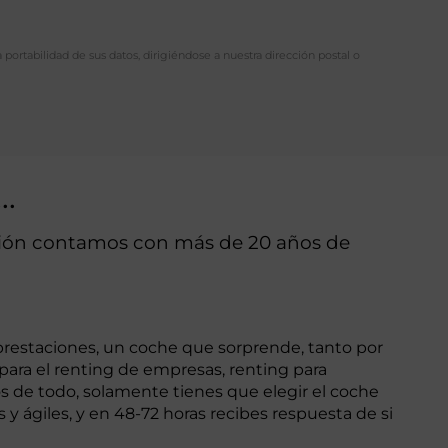
a portabilidad de sus datos, dirigiéndose a nuestra dirección postal o
…
stión contamos con más de 20 años de
prestaciones, un coche que sorprende, tanto por
ara el renting de empresas, renting para
s de todo, solamente tienes que elegir el coche
 ágiles, y en 48-72 horas recibes respuesta de si