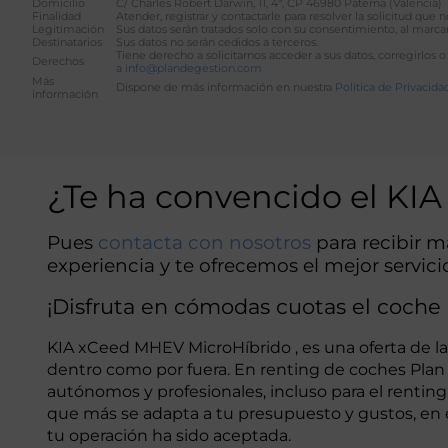
Domicilio
C/ Charles Robert Darwin, 11, 4ª, CP 46980 Paterna (Valencia)
Finalidad
Atender, registrar y contactarle para resolver la solicitud que
Legitimación
Sus datos serán tratados solo con su consentimiento, al marcar
Destinatarios
Sus datos no serán cedidos a terceros.
Tiene derecho a solicitarnos acceder a sus datos, corregirlos o
Derechos
a
info@plandegestion.com
Más
Dispone de más información en nuestra
Política de Privacida
información
Alternative:
¿Te ha convencido el KI
Pues
contacta con nosotros
para recibir 
experiencia y te ofrecemos el mejor servici
¡Disfruta en cómodas cuotas el coch
KIA xCeed MHEV MicroHíbrido , es una oferta de la
dentro como por fuera. En renting de coches Plan
autónomos y profesionales, incluso para el rentin
que más se adapta a tu presupuesto y gustos, en e
tu operación ha sido aceptada.