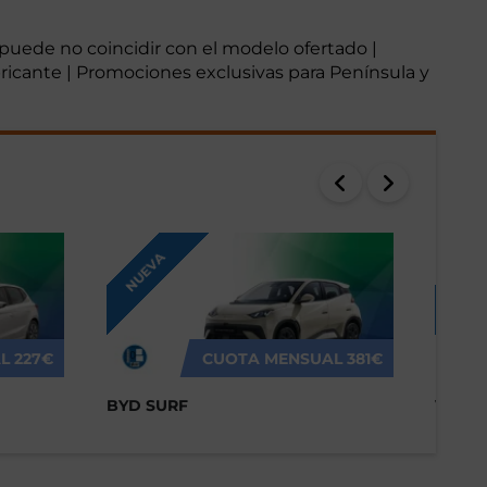
o puede no coincidir con el modelo ofertado |
abricante | Promociones exclusivas para Península y
NUEVA
NUEV
L
227€
CUOTA MENSUAL
381€
BYD SURF
VOLK