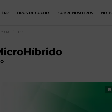
IÉN?
TIPOS DE COCHES
SOBRE NOSOTROS
NOTI
V MICROHÍBRIDO
icroHíbrido
CO