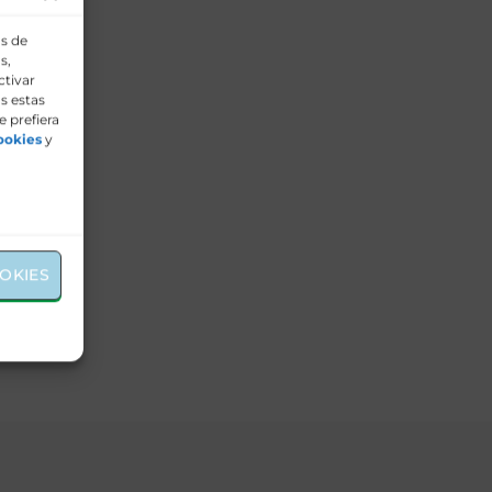
os de
s,
ctivar
s estas
e prefiera
ookies
y
OKIES