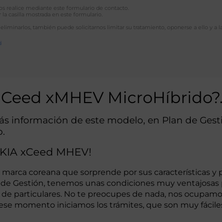
 nos realice mediante este formulario de contacto.
 la casilla mostrada en este formulario.
 eliminarlos, también puede solicitarnos limitar su tratamiento, oponerse a ello y a l
d
A Ceed xMHEV MicroHíbrido?
más información de este modelo, en Plan de Ge
o.
e KIA xCeed MHEV!
 marca coreana que sorprende por sus características y 
 de Gestión, tenemos unas condiciones muy ventajosas p
g de particulares. No te preocupes de nada, nos ocupamo
se momento iniciamos los trámites, que son muy fáciles y