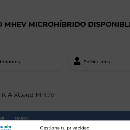
D MHEV MICROHÍBRIDO DISPONIBL
tónomos
Particulares
g KIA XCeed MHEV
OR
MARCA
Gestiona tu privacidad