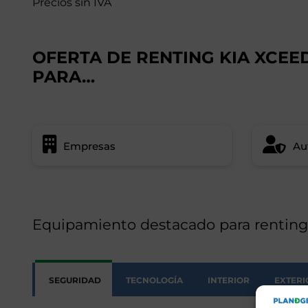
Precios sin IVA
OFERTA DE RENTING KIA XCEE
PARA…
Empresas
Au
Equipamiento destacado para rentin
SEGURIDAD
TECNOLOGÍA
INTERIOR
EXTERI