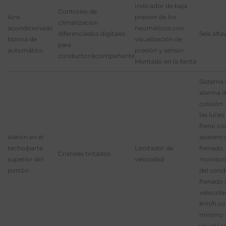
Indicador de baja
Controles de
Aire
presion de los
climatización
acondicionado
neumáticos con
diferenciados digitales
Seis alt
bizona de
visualización de
para
automático
presión y sensor
conductor/acompañante
Montado en la llanta
Sistema 
alarma 
colisión:
las luces
freno co
Alerón en el
asistenc
techo/parte
Limitador de
frenado,
Cristales tintados
superior del
velocidad
monitori
portón
del cond
frenado 
velocida
Km/h c
mínimo 
visual/ a