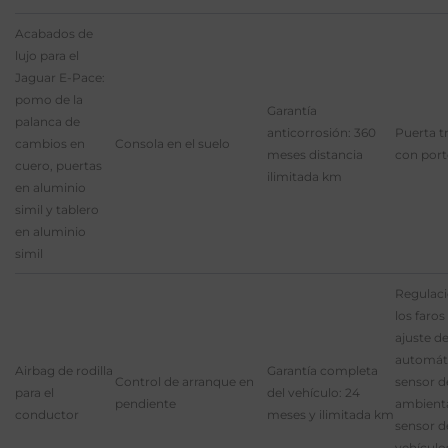
Acabados de
lujo para el
Jaguar E-Pace:
pomo de la
Garantía
palanca de
anticorrosión: 360
Puerta t
cambios en
Consola en el suelo
meses distancia
con por
cuero, puertas
ilimitada km
en aluminio
simil y tablero
en aluminio
simil
Regulaci
los faros
ajuste de
automát
Airbag de rodilla
Garantía completa
Control de arranque en
sensor d
para el
del vehículo: 24
pendiente
ambienta
conductor
meses y ilimitada km
sensor d
vehículo