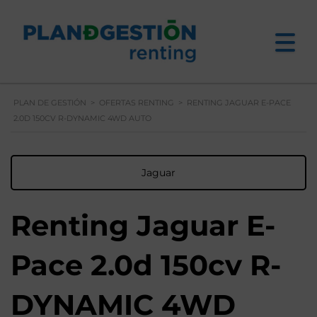
PLAN DE GESTIÓN
>
OFERTAS RENTING
>
RENTING JAGUAR E-PACE
2.0D 150CV R-DYNAMIC 4WD AUTO
Jaguar
Renting Jaguar E-
Pace 2.0d 150cv R-
DYNAMIC 4WD