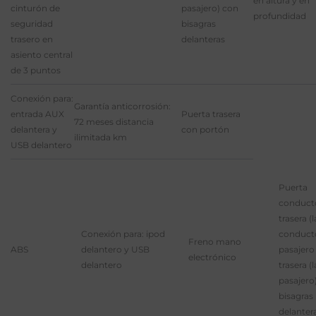
en altura y en
cinturón de
pasajero) con
profundidad
seguridad
bisagras
trasero en
delanteras
asiento central
de 3 puntos
Conexión para:
Garantía anticorrosión:
entrada AUX
Puerta trasera
72 meses distancia
delantera y
con portón
ilimitada km
USB delantero
Puerta
conduct
trasera (
Conexión para: ipod
conducto
Freno mano
ABS
delantero y USB
pasajero
electrónico
delantero
trasera (
pasajero
bisagras
delanter