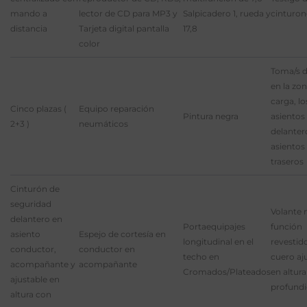
mando a
lector de CD para MP3 y
Salpicadero 1, rueda y
cinturon
distancia
Tarjeta digital pantalla
17,8
color
Toma/s d
en la zo
carga, lo
Cinco plazas (
Equipo reparación
Pintura negra
asientos
2+3 )
neumáticos
delantero
asientos
traseros
Cinturón de
seguridad
Volante 
delantero en
Portaequipajes
función
asiento
Espejo de cortesía en
longitudinal en el
revestid
conductor,
conductor en
techo en
cuero aj
acompañante y
acompañante
Cromados/Plateados
en altura
ajustable en
profund
altura con