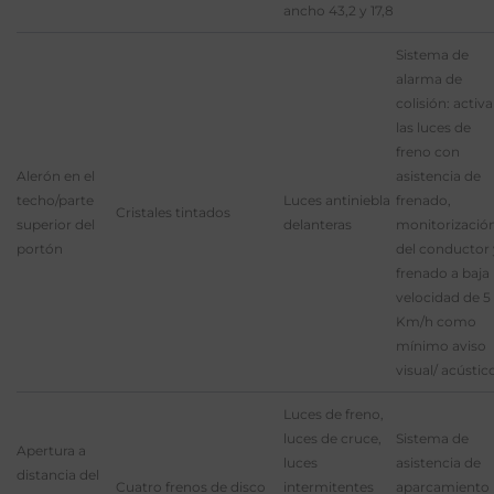
ancho 43,2 y 17,8
Sistema de
alarma de
colisión: activa
las luces de
freno con
Alerón en el
asistencia de
techo/parte
Luces antiniebla
frenado,
Cristales tintados
superior del
delanteras
monitorizació
portón
del conductor 
frenado a baja
velocidad de 5
Km/h como
mínimo aviso
visual/ acústic
Luces de freno,
luces de cruce,
Sistema de
Apertura a
luces
asistencia de
distancia del
Cuatro frenos de disco
intermitentes
aparcamiento