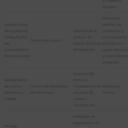
2.0 diesel R
Dynami
Retrovisor
Airbag frontal
exterior del
del conductor,
Garantía de la
conductor y
airbag frontal
pintura: 36
acompañante
Control de crucero
del
meses distancia
pintado con
acompañante
ilimitada km
ajuste eléctric
desconectable
y intermitente
integrado
Garantía del
Airbag lateral
motor y
de cortina
Control de estabilidad
mecanismos de
Retrovisor
delantero y
del remolque
tracción: 36
interior
trasero
meses y
ilimitada km
Indicador de
baja presion de
Airbags