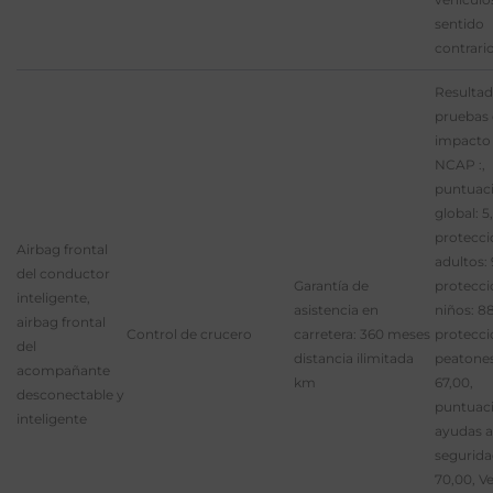
sentido
contrari
Resultad
pruebas
impacto
NCAP :,
puntuac
global: 5
protecci
Airbag frontal
adultos: 
del conductor
Garantía de
protecci
inteligente,
asistencia en
niños: 8
airbag frontal
Control de crucero
carretera: 360 meses
protecci
del
distancia ilimitada
peatones
acompañante
km
67,00,
desconectable y
puntuac
inteligente
ayudas a
segurida
70,00, V