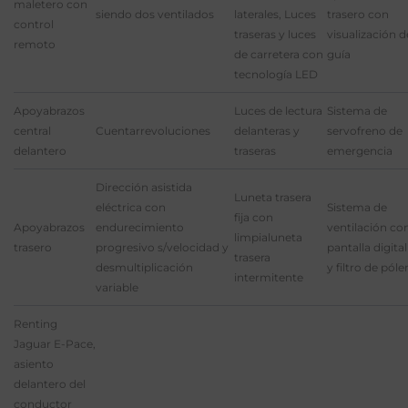
maletero con
siendo dos ventilados
laterales, Luces
trasero con
control
traseras y luces
visualización d
remoto
de carretera con
guía
tecnología LED
Apoyabrazos
Luces de lectura
Sistema de
central
Cuentarrevoluciones
delanteras y
servofreno de
delantero
traseras
emergencia
Dirección asistida
Luneta trasera
eléctrica con
Sistema de
fija con
Apoyabrazos
endurecimiento
ventilación co
limpialuneta
trasero
progresivo s/velocidad y
pantalla digital
trasera
desmultiplicación
y filtro de póle
intermitente
variable
Renting
Jaguar E-Pace,
asiento
delantero del
conductor