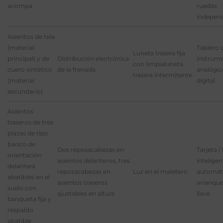
acompa
ruedas
indepen
Asientos de tela
(material
Tablero 
Luneta trasera fija
principal) y de
Distribución electrónica
instrum
con limpialuneta
cuero sintético
de la frenada
analógic
trasera intermitente
(material
digital
secundario)
Asientos
traseros de tres
plazas de tipo
banco de
Dos reposacabezas en
Tarjeta / 
orientación
asientos delanteros, tres
inteligen
delantera
reposacabezas en
Luz en el maletero
automát
abatibles en el
asientos traseros
arranque
suelo con
ajustables en altura
llave
banqueta fija y
respaldo
abatible