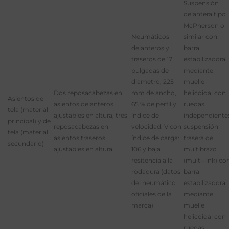
Suspensión
delantera tipo
McPherson o
Neumáticos
similar con
delanteros y
barra
traseros de 17
estabilizadora
pulgadas de
mediante
diametro, 225
muelle
Dos reposacabezas en
mm de ancho,
helicoidal con
Asientos de
asientos delanteros
65 % de perfil y
ruedas
tela (material
ajustables en altura, tres
índice de
independiente
principal) y de
reposacabezas en
velocidad: V con
suspensión
tela (material
asientos traseros
índice de carga:
trasera de
secundario)
ajustables en altura
106 y baja
multibrazo
resitencia a la
(multi-link) co
rodadura (datos
barra
del neumático
estabilizadora
oficiales de la
mediante
marca)
muelle
helicoidal con
ruedas