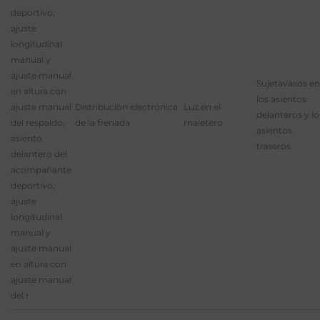
deportivo,
ajuste
longitudinal
manual y
ajuste manual
Sujetavasos en
en altura con
los asientos
ajuste manual
Distribución electrónica
Luz en el
delanteros y lo
del respaldo,
de la frenada
maletero
asientos
asiento
traseros
delantero del
acompañante
deportivo,
ajuste
longitudinal
manual y
ajuste manual
en altura con
ajuste manual
del r