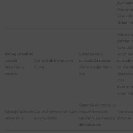
evaluada
Mercede
GLA 200
Urban 4
Retrovis
exterior 
conduct
Airbag lateral de
Garantía de la
acompa
cortina
Control de frenada en
pintura: 24 meses
pintado
delantero y
curva
distancia ilimitada
ajuste el
trasero
km
desempa
con
intermit
integrad
Garantía del motor y
Airbags laterales
Control remoto de audio
mecanismos de
Retrovis
delanteros
en el volante
tracción: 24 meses y
interior
ilimitada km