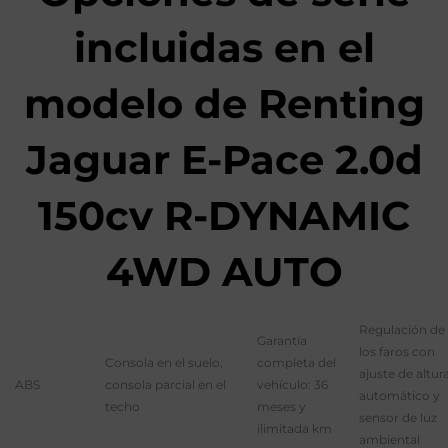
incluidas en el
modelo de Renting
Jaguar E-Pace 2.0d
150cv R-DYNAMIC
4WD AUTO
Regulación de
Garantía
los faros con
Consola en el suelo,
completa del
ajuste de altur
ABS
consola parcial en el
vehículo: 36
automático y
techo
meses y
sensor de luz
ilimitada km
ambiental