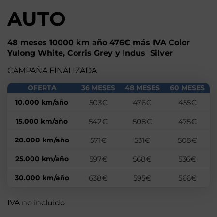
AUTO
48 meses 10000 km año 476€ más IVA Color
Yulong White, Corris Grey y Indus Silver
CAMPAÑA FINALIZADA
OFERTA
36 MESES
48 MESES
60 MESES
10.000 km/año
503€
476€
455€
15.000 km/año
542€
508€
475€
20.000 km/año
571€
531€
508€
25.000 km/año
597€
568€
536€
30.000 km/año
638€
595€
566€
IVA no incluido