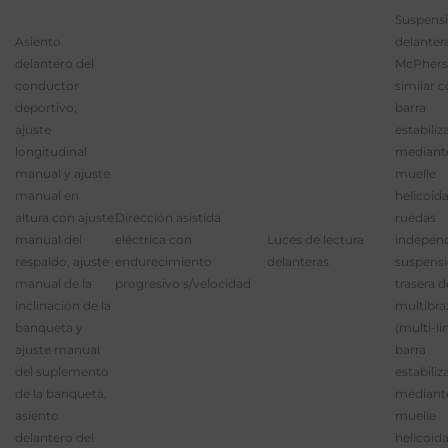
Suspens
Asiento
delanter
delantero del
McPhers
conductor
similar 
deportivo,
barra
ajuste
estabiliz
longitudinal
mediant
manual y ajuste
muelle
manual en
helicoid
altura con ajuste
Dirección asistida
ruedas
manual del
eléctrica con
Luces de lectura
independ
respaldo, ajuste
endurecimiento
delanteras
suspens
manual de la
progresivo s/velocidad
trasera d
inclinacion de la
multibra
banqueta y
(multi-li
ajuste manual
barra
del suplemento
estabiliz
de la banqueta,
mediant
asiento
muelle
delantero del
helicoid