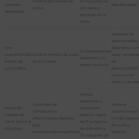
Control de frenada en
los neumáticos
laterales
Seis altavoces
curva
con sensor
delanteros
Montado en la
llanta
Sensores de
aparcamiento
Aire
delanteros co
Limpiaparabrisas
acondicionado
Control remoto de audio
radar, sensore
delantero con
bizona de
en el volante
de
sensor de lluvia
automático
aparcamiento
traseros con
radar y cámara
Llantas
delanteras y
Controles de
Sistema
Alerta de
traseras en
climatización
activacion por
cambio de
aleación ligera
diferenciados digitales
voz del sistem
carril: activa la
de 17 pulgadas
para
de audio y
dirección
de diámetro y
conductor/acompañante
teléfono
7,0 pulgadas de