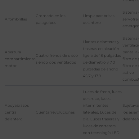
Sistema 
Cromado en los
Limpiaparabrisas
Alfombrillas
servofre
paragolpes
delantero
emergen
Sistema 
Llantas delanteras y
ventilac
traseras en aleación
Apertura
pantalla 
Cuatro frenos de disco
ligera de 18 pulgadas
compartimiento
filtro de
siendo dos ventilados
de diámetro y 7,0
motor
filtro de
pulgadas de ancho
activo
45,7 y 17,8
combust
Luces de freno, luces
de cruce, luces
Apoyabrazos
intermitentes
Sujetava
central
Cuentarrevoluciones
laterales, Luces de
los asien
delantero
día, Luces traseras y
delanter
luces de carretera
con tecnología LED