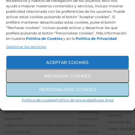
estadísticos y hábitos de navegación de los usuarios; esto nos
iluminado en conductor
cinturones (
2+3 )
Isofix
ayuda a mejorar nuestros contenidos y servicios, incluso mostrar
en acompañante
cinco )
publicidad relacionada con las preferencias de los usuarios. Puede
activar estas cookies pulsando el botón “Aceptar cookies”. Si
Cinturón de
prefiere mantener desactivadas estas cookies, pulse el botón
seguridad
“Rechazar cookies”. Incluso puede activar y desactivar las que
prefiera pulsando el botón “Personalizar cookies”. Más información
delantero en
Toma/s de 12v
Faros con lente de
en nuestra
Política de Cookies
y en la
Política de Privacidad
asiento
Protección
en la zona de
superficie compleja,
Gestionar los servicios
conductor,
antirrobo
carga y los
bombilla LED y luz larga
acompañante
volumétrica
asientos
con bombilla LED
y ajustable en
delanteros
ACEPTAR COOKIES
altura con
pretensores
RECHAZAR COOKIES
Cinturón de
PERSONALIZAR COOKIES
seguridad
trasero en lado
Puerta
Política de cookies
Política de privacidad
Aviso legal
conductor,
conductor,
Volante multi-
cinturón de
trasera (lado
función
seguridad
conductor),
revestido de
trasero en lado
Freno mano electrónico
pasajero y
cuero ajustabl
acompañante,
trasera (lado