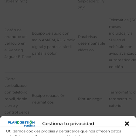
‘streaming’ )
Salpicadero 1 y
25,9
Telemática ( 36
meses
Botón de
Equipo de audio con
incluidos) vía
arranque del
Parabrisas
radio AM/FM, RDS, radio
SIM en el
vehículo en
desempañable
digital y pantalla táctil
vehículo con
el Renting
eléctrico
pantalla color
aviso avanzad
Jaguar E-Pace
automático de
colisión
Cierre
centralizado
con teléfono
Termómetro d
Equipo reparación
móvil, doble
Pintura negra
temperatura
neumáticos
cierre y
exterior
contról de los
elevalunas
Gestiona tu privacidad
Espejo de cortesía
Testigo de
Utilizamos cookies propias y de terceros que nos ofrecen datos
Cinco plazas (
Preparación