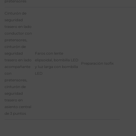
pretensores
Cinturón de
seguridad
trasero en lado
conductor con
pretensores,
cinturón de
seguridad
Faros con lente
trasero en lado
elipsoidal, bombilla LED
Preparación Isofix
acompañante
y luz larga con bombilla
con
LED
pretensores,
cinturón de
seguridad
trasero en
asiento central
de 3 puntos