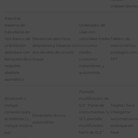
independiente
Asientos
traseros de
Ordenador de
tres plazas de
viaje con
tipo banco de
Elevalunas eléctricos
velocidad media,
Tablero de
orientación
delanteros y traseros con
consumo
instrumentos
delantera con
dos de ellos de un solo
medio,
analógico con
banqueta fija y
toque
consumo
TFT
respaldo
instantáneo y
abatible
autonomía
asimétrico
Pantalla
Bluetooth (
multifunción de
incluye
5,0 ” Panel de
Tarjeta / llave
conexión para
instrumentos 1 y
inteligente
Encendido diurno
el teléfono ) (
12,7, pantalla
automática c
automático
incluye música
multifunción
arranque sin
por
táctil de 10,2 ”
llave