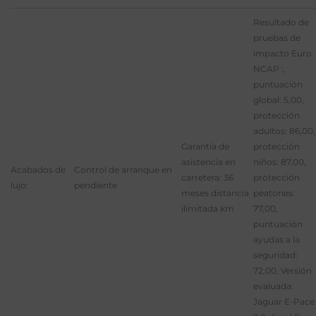
Resultado de
pruebas de
impacto Euro
NCAP :,
puntuación
global: 5,00,
protección
adultos: 86,00,
Garantía de
protección
asistencia en
niños: 87,00,
Acabados de
Control de arranque en
carretera: 36
protección
lujo:
pendiente
meses distancia
peatones:
ilimitada km
77,00,
puntuación
ayudas a la
seguridad:
72,00, Versión
evaluada:
Jaguar E-Pace