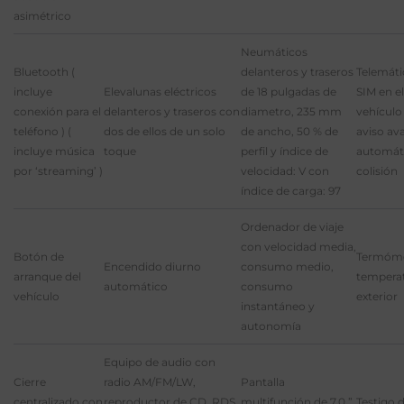
asimétrico
Neumáticos
Bluetooth (
delanteros y traseros
Telemáti
incluye
Elevalunas eléctricos
de 18 pulgadas de
SIM en el
conexión para el
delanteros y traseros con
diametro, 235 mm
vehículo
teléfono ) (
dos de ellos de un solo
de ancho, 50 % de
aviso av
incluye música
toque
perfil y índice de
automát
por ‘streaming’ )
velocidad: V con
colisión
índice de carga: 97
Ordenador de viaje
con velocidad media,
Botón de
Termóme
Encendido diurno
consumo medio,
arranque del
tempera
automático
consumo
vehículo
exterior
instantáneo y
autonomía
Equipo de audio con
Cierre
radio AM/FM/LW,
Pantalla
centralizado con
reproductor de CD, RDS,
multifunción de 7,0 ”
Testigo 