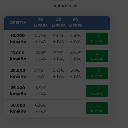
Automático
36
48
60
OFERTA
MESES
MESES
MESES
504€
494€
458€
10.000
¡Lo
km/año
+ IVA
+ IVA
+ IVA
quiero!
543€
513€
484€
15.000
¡Lo
km/año
+ IVA
+ IVA
+ IVA
quiero!
571€ +
543€
519€
20.000
¡Lo
km/año
IVA
+ IVA
+ IVA
quiero!
574€
25.000
¡Lo
km/año
+ IVA
quiero!
626€
30.000
¡Lo
km/año
+ IVA
quiero!