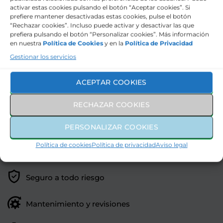
activar estas cookies pulsando el botón “Aceptar cookies”. Si
Interior
prefiere mantener desactivadas estas cookies, pulse el botón
“Rechazar cookies”. Incluso puede activar y desactivar las que
Exterior
prefiera pulsando el botón “Personalizar cookies”. Más información
en nuestra
Política de Cookies
y en la
Política de Privacidad
Marca
Gestionar los servicios
ACEPTAR COOKIES
458€
CUOTA MENSUAL
RECHAZAR COOKIES
MÁS IVA
PERSONALIZAR COOKIES
SERVICIOS INCLUIDOS
Política de cookies
Política de privacidad
Aviso legal
Seguro a todo riesgo
Mantenimiento y revisiones