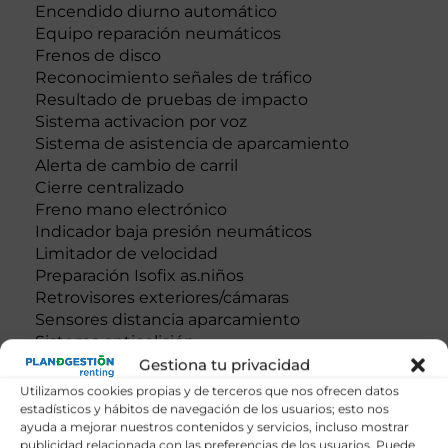
Encendido diurno automático
Equipo reparación neumáticos
Frenos de disco
Reconocimiento señales de tráfico
Resultado de pruebas de impacto
Sistema activacion por voz
Sistema de asistencia de aparcamiento
Alerta de cambio de carril
Cierre centralizado
Freno mano electrónico
Indicador baja presión neumáticos
Limitador de velocidad
Preparación Isofix as.niños
Retrovisores exteriores/cámaras
Sensores distancia aparcamiento
Sistema anticolisión
Sistema de servofreno de emergencia
Gestiona tu privacidad
Utilizamos cookies propias y de terceros que nos ofrecen datos
estadísticos y hábitos de navegación de los usuarios; esto nos
Tecnología
ayuda a mejorar nuestros contenidos y servicios, incluso mostrar
publicidad relacionada con las preferencias de los usuarios. Puede