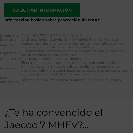
Información básica sobre protección de datos:
Responsable
PLAN DE GESTIÓN DE MOVILIDAD, S.L.
Domicilio
C/ Charles Robert Darwin, 11, 4ª, CP 46980 Paterna (Valencia)
Atender, registrar y contactarle para resolver la solicitud que nos
Finalidad
realice mediante este formulario de contacto.
Sus datos serán tratados solo con su consentimiento, al marcar la
Legitimación
casilla mostrada en este formulario.
Destinatarios
Sus datos no serán cedidos a terceros.
Tiene derecho a solicitarnos acceder a sus datos, corregirlos o
eliminarlos, también puede solicitarnos limitar su tratamiento,
Derechos
oponerse a ello y a la portabilidad de sus datos, dirigiéndose a nuestra
dirección postal o a
info@plandegestion.com
Más
Dispone de más información en nuestra
Política de Privacidad
información
Alternative:
¿Te ha convencido el
Jaecoo 7 MHEV?…