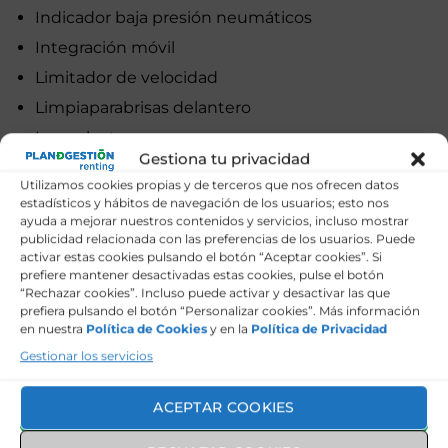
Indicador baja presión neumáticos
Integración móvil
Limitador de velocidad
Limpiaparabrisas delantero
Luces lectura
Gestiona tu privacidad
Luz maletero
Utilizamos cookies propias y de terceros que nos ofrecen datos
Modos de conducción
estadísticos y hábitos de navegación de los usuarios; esto nos
ayuda a mejorar nuestros contenidos y servicios, incluso mostrar
Navegador
publicidad relacionada con las preferencias de los usuarios. Puede
Ordenador de viaje
activar estas cookies pulsando el botón “Aceptar cookies”. Si
prefiere mantener desactivadas estas cookies, pulse el botón
Pantalla de entretenimiento multimedia
“Rechazar cookies”. Incluso puede activar y desactivar las que
prefiera pulsando el botón “Personalizar cookies”. Más información
Pintura
en nuestra
Política de Cookies
y en la
Política de Privacidad
Reposacabezas
Gestionar los servicios
Retrovisor interior
Retrovisores exteriores
ACEPTAR COOKIES
Sensores distancia aparcamiento