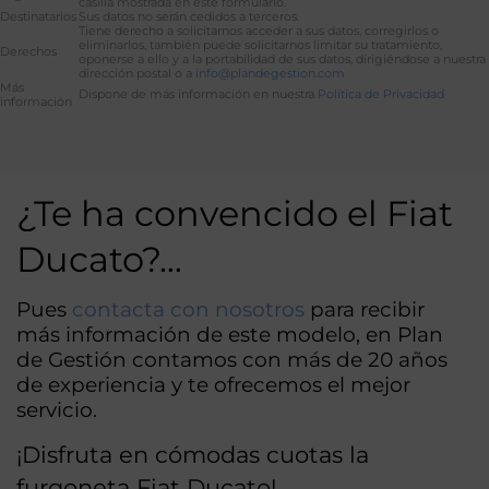
casilla mostrada en este formulario.
Destinatarios
Sus datos no serán cedidos a terceros.
Tiene derecho a solicitarnos acceder a sus datos, corregirlos o
eliminarlos, también puede solicitarnos limitar su tratamiento,
Derechos
oponerse a ello y a la portabilidad de sus datos, dirigiéndose a nuestra
dirección postal o a
info@plandegestion.com
Más
Dispone de más información en nuestra
Política de Privacidad
información
Alternative:
¿Te ha convencido el Fiat
Ducato?…
Pues
contacta con nosotros
para recibir
más información de este modelo, en Plan
de Gestión contamos con más de 20 años
de experiencia y te ofrecemos el mejor
servicio.
¡Disfruta en cómodas cuotas la
furgoneta Fiat Ducato!