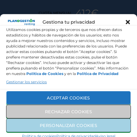
412€
CUOTA MENSUAL
Gestiona tu privacidad
MÁS IVA
Utilizamos cookies propias y de terceros que nos ofrecen datos
estadísticos y hábitos de navegación de los usuarios; esto nos
SERVICIOS INCLUIDOS
ayuda a mejorar nuestros contenidos y servicios, incluso mostrar
publicidad relacionada con las preferencias de los usuarios. Puede
activar estas cookies pulsando el botón “Aceptar cookies”. Si
prefiere mantener desactivadas estas cookies, pulse el botón
“Rechazar cookies”. Incluso puede activar y desactivar las que
Seguro a todo riesgo
prefiera pulsando el botón “Personalizar cookies”. Más información
en nuestra
Política de Cookies
y en la
Política de Privacidad
Mantenimiento y revisiones
Gestionar los servicios
Asistencia en carretera
ACEPTAR COOKIES
RECHAZAR COOKIES
Gestión de Sanciones
PERSONALIZAR COOKIES
Neumáticos
Política de cookies
Política de privacidad
Aviso legal