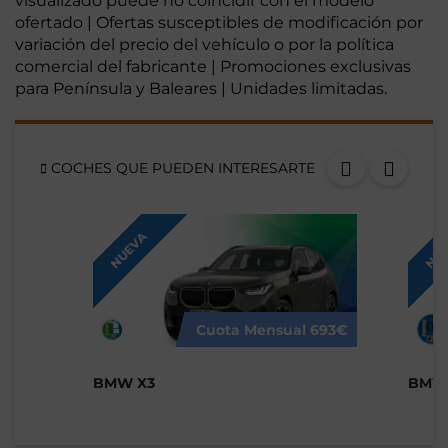
visualizado puede no coincidir con el modelo
ofertado | Ofertas susceptibles de modificación por
variación del precio del vehículo o por la política
comercial del fabricante | Promociones exclusivas
para Península y Baleares | Unidades limitadas.
COCHES QUE PUEDEN INTERESARTE
NUEVA
NUE
Cuota Mensual
693€
BMW X3
BMW 