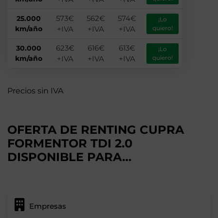
573€
562€
574€
25.000
¡Lo
km/año
+IVA
+IVA
+IVA
quiero!
623€
616€
613€
30.000
¡Lo
km/año
+IVA
+IVA
+IVA
quiero!
Precios sin IVA
OFERTA DE RENTING CUPRA
FORMENTOR TDI 2.0
DISPONIBLE PARA…
Empresas