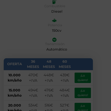
Combustible
Diesel
Potencia
150cv
Transmisión
Automático
36
48
60
OFERTA
MESES
MESES
MESES
470€
448€
439€
10.000
¡Lo
km/año
+IVA
+IVA
+IVA
quiero!
494€
476€
484€
15.000
¡Lo
km/año
+IVA
+IVA
+IVA
quiero!
534€
516€
527€
20.000
¡Lo
km/año
+IVA
+IVA
+IVA
quiero!