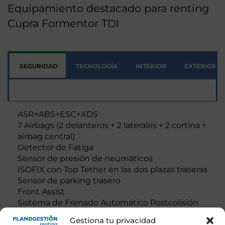
Equipamiento destacado para renting
Cupra Formentor TDI
SEGURIDAD
TECNOLOGÍA
INTERIOR
EXTERIOR
Seguridad
ASR+ABS+ESC+XDS
7 Airbags (2 delanteros + 2 laterales + 2 cortina +
airbag central)
Detector de Fatiga
Sensor de presión de neumáticos
ISOFIX con Top Tether en las dos plazas traseras
Sensor de parking trasero
Front Assist
Sistema de Frenado Automático Postcolisión
Asistente de arranque en pendiente
Gestiona tu privacidad
Asistente emergencia