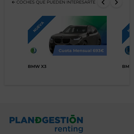
COCHES QUE PUEDEN INTERESARTE
NUEVA
NUE
Cuota Mensual
693€
BMW X3
BMW 