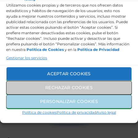
Utilizamos cookies propias y de terceros que nos ofrecen datos
Identificación Señales tráfico
estadísticos y hábitos de navegación de los usuarios; esto nos
ayuda a mejorar nuestros contenidos y servicios, incluso mostrar
publicidad relacionada con las preferencias de los usuarios. Puede
Tecnología
activar estas cookies pulsando el botón “Aceptar cookies”. Si
prefiere mantener desactivadas estas cookies, pulse el botón
Interior
“Rechazar cookies”. Incluso puede activar y desactivar las que
prefiera pulsando el botón “Personalizar cookies”. Más información
en nuestra
Política de Cookies
y en la
Política de Privacidad
Exterior
Gestionar los servicios
Marca
ACEPTAR COOKIES
RECHAZAR COOKIES
439€
CUOTA MENSUAL
MÁS IVA
PERSONALIZAR COOKIES
Política de cookies
Política de privacidad
Aviso legal
SERVICIOS INCLUIDOS