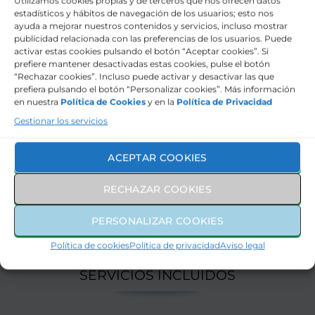
Active Guard
Utilizamos cookies propias y de terceros que nos ofrecen datos
estadísticos y hábitos de navegación de los usuarios; esto nos
Llamada de emergencia obligatoria
ayuda a mejorar nuestros contenidos y servicios, incluso mostrar
publicidad relacionada con las preferencias de los usuarios. Puede
activar estas cookies pulsando el botón “Aceptar cookies”. Si
Tecnología
prefiere mantener desactivadas estas cookies, pulse el botón
“Rechazar cookies”. Incluso puede activar y desactivar las que
prefiera pulsando el botón “Personalizar cookies”. Más información
Interior
en nuestra
Política de Cookies
y en la
Política de Privacidad
Gestionar los servicios
Exterior
ACEPTAR COOKIES
Marca
RECHAZAR COOKIES
495€
CUOTA MENSUAL
PERSONALIZAR COOKIES
MÁS IVA
Política de cookies
Política de privacidad
Aviso legal
SERVICIOS INCLUIDOS