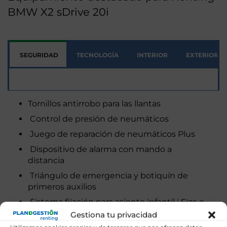
BMW X2 sDrive 20i
SEGURIDAD
TECNOLOGÍA
INTERIOR
EXTERIOR
Seguridad
Tornillos antirrobo para las llantas
Control de presión de neumáticos
Juego de reparación de neumáticos Plus
Dispositivo de alarma con mando a
distancia
Triángulo de emergencia y botiquín de
primeros auxilios
Sistema fijación para asiento infantil i Size o
ISOFIX para el acompañante
Gestiona tu privacidad