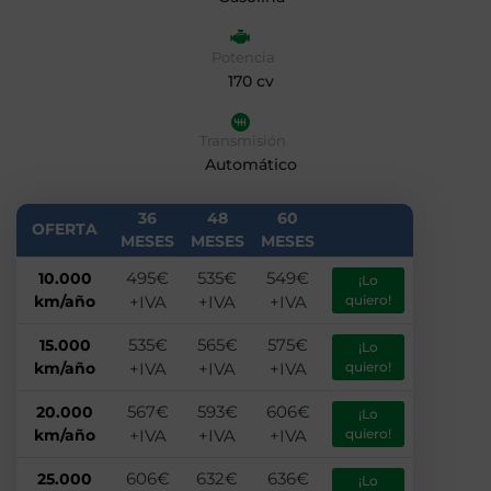
Potencia
170 cv
Transmisión
Automático
36
48
60
OFERTA
MESES
MESES
MESES
495€
535€
549€
10.000
¡Lo
km/año
+IVA
+IVA
+IVA
quiero!
535€
565€
575€
15.000
¡Lo
km/año
+IVA
+IVA
+IVA
quiero!
567€
593€
606€
20.000
¡Lo
km/año
+IVA
+IVA
+IVA
quiero!
606€
632€
636€
25.000
¡Lo