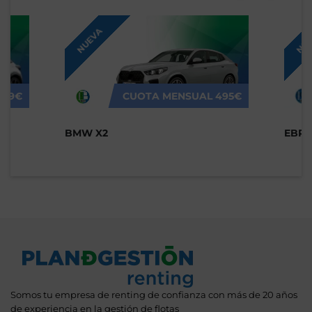
NUEVA
NUE
309€
CUOTA MENSUAL
495€
BMW X2
EBRO
Somos tu empresa de renting de confianza con más de 20 años
de experiencia en la gestión de flotas