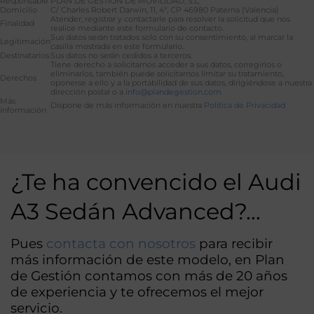
Responsable
PLAN DE GESTIÓN DE MOVILIDAD, S.L.
Domicilio
C/ Charles Robert Darwin, 11, 4ª, CP 46980 Paterna (Valencia)
Atender, registrar y contactarle para resolver la solicitud que nos
Finalidad
realice mediante este formulario de contacto.
Sus datos serán tratados solo con su consentimiento, al marcar la
Legitimación
casilla mostrada en este formulario.
Destinatarios
Sus datos no serán cedidos a terceros.
Tiene derecho a solicitarnos acceder a sus datos, corregirlos o
eliminarlos, también puede solicitarnos limitar su tratamiento,
Derechos
oponerse a ello y a la portabilidad de sus datos, dirigiéndose a nuestra
dirección postal o a
info@plandegestion.com
Más
Dispone de más información en nuestra
Política de Privacidad
información
Alternative:
¿Te ha convencido el Audi
A3 Sedán Advanced?…
Pues
contacta con nosotros
para recibir
más información de este modelo, en Plan
de Gestión contamos con más de 20 años
de experiencia y te ofrecemos el mejor
servicio.