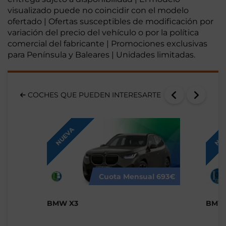
visualizado puede no coincidir con el modelo
ofertado | Ofertas susceptibles de modificación por
variación del precio del vehículo o por la política
comercial del fabricante | Promociones exclusivas
para Península y Baleares | Unidades limitadas.
COCHES QUE PUEDEN INTERESARTE
NUEVA
NUE
Cuota Mensual
693€
BMW X3
BMW 