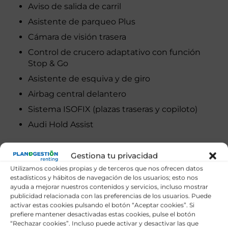
Aviso de salida de carril
Asistente de parqueo Plus
Cámara de visión trasera
Control de crucero adaptativo con función
Stop & Go
Asistente de esquiva y de giro
Airbag central delantero
Sistema ISOFIX (plazas traseras y copiloto)
Audi Hold Assist
Tecnología
Gestiona tu privacidad
Utilizamos cookies propias y de terceros que nos ofrecen datos
Interior
estadísticos y hábitos de navegación de los usuarios; esto nos
ayuda a mejorar nuestros contenidos y servicios, incluso mostrar
publicidad relacionada con las preferencias de los usuarios. Puede
Exterior
activar estas cookies pulsando el botón “Aceptar cookies”. Si
prefiere mantener desactivadas estas cookies, pulse el botón
“Rechazar cookies”. Incluso puede activar y desactivar las que
Marca