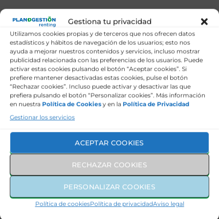
Ventajas
Gestiona tu privacidad
Utilizamos cookies propias y de terceros que nos ofrecen datos
Ahora veamos las cosas buenas, por también las hay:
estadísticos y hábitos de navegación de los usuarios; esto nos
ayuda a mejorar nuestros contenidos y servicios, incluso mostrar
publicidad relacionada con las preferencias de los usuarios. Puede
activar estas cookies pulsando el botón “Aceptar cookies”. Si
-Si tienes la suerte de encontrar un coche con
prefiere mantener desactivadas estas cookies, pulse el botón
pocos kilómetros y pocos años, significa que ha sido
“Rechazar cookies”. Incluso puede activar y desactivar las que
conducido por una sola persona. La mayoría de los
prefiera pulsando el botón “Personalizar cookies”. Más información
en nuestra
Política de Cookies
y en la
Política de Privacidad
contratos de renting se firma con 10.000 – 15.000
Km anuales.
Gestionar los servicios
-Los mantenimientos deben cumplirse por
ACEPTAR COOKIES
contrato,
lo que asegura de que los coches están
bien cuidados en cuanto a la revisión de frenos,
RECHAZAR COOKIES
ruedas, distribución
si la tuviera o elementos de
seguridad.
PERSONALIZAR COOKIES
-Puedes adquirir un coche procedente de un
Política de cookies
Política de privacidad
Aviso legal
renting a buen precio, que podría ser una ganga si
lo comparas con la compra de un coche nuevo.