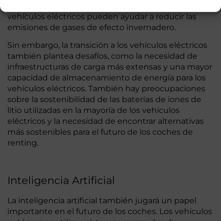
limpia que la gasolina, lo que significa que los
vehículos eléctricos pueden ayudar a reducir las
emisiones de gases de efecto invernadero.
Sin embargo, la transición a los vehículos eléctricos
también plantea desafíos, como la necesidad de
infraestructuras de carga más extensas y una mayor
capacidad de almacenamiento de energía para los
vehículos eléctricos. También hay preocupaciones
sobre la sostenibilidad de las baterías de iones de
litio utilizadas en la mayoría de los vehículos
eléctricos y la necesidad de encontrar alternativas
más sostenibles para el futuro de los coches de
renting.
Inteligencia Artificial
La inteligencia artificial también jugará un papel
importante en el futuro de los coches. Los vehículos