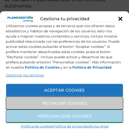
autónomos.
Gestiona tu privacidad
Utilizamos cookies propias y de terceros que nos ofrecen datos
Energía Eléctrica
estadísticos y hábitos de navegación de los usuarios; esto nos
ayuda a mejorar nuestros contenidos y servicios, incluso mostrar
Otra tendencia importante en el futuro de los
publicidad relacionada con las preferencias de los usuarios. Puede
coches es la transición a la energía eléctrica. A
activar estas cookies pulsando el botón “Aceptar cookies”. Si
prefiere mantener desactivadas estas cookies, pulse el botón
medida que los gobiernos de todo el mundo
“Rechazar cookies”. Incluso puede activar y desactivar las que
buscan reducir las emisiones de gases de efecto
prefiera pulsando el botón “Personalizar cookies”. Más información
invernadero y cumplir con los objetivos de energía
en nuestra
Política de Cookies
y en la
Política de Privacidad
limpia, la demanda de vehículos eléctricos está
Gestionar los servicios
aumentando rápidamente.
Los vehículos eléctricos son más eficientes que los
ACEPTAR COOKIES
vehículos de gasolina, lo que significa que pueden
recorrer distancias más largas con menos energía.
RECHAZAR COOKIES
Los vehículos eléctricos también son más
silenciosos y producen menos contaminación
PERSONALIZAR COOKIES
acústica que los vehículos de gasolina. Además, la
energía eléctrica se puede generar de manera más
Política de cookies
Política de privacidad
Aviso legal