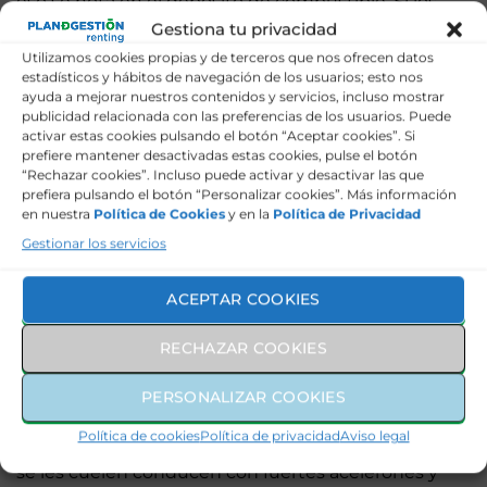
eso se nota en el depósito de combustible. Si los
neumáticos son de baja calidad, también es más
Gestiona tu privacidad
difícil ahorrar combustible.
Utilizamos cookies propias y de terceros que nos ofrecen datos
estadísticos y hábitos de navegación de los usuarios; esto nos
7.- Deja que el coche precedente se
ayuda a mejorar nuestros contenidos y servicios, incluso mostrar
publicidad relacionada con las preferencias de los usuarios. Puede
vaya.
activar estas cookies pulsando el botón “Aceptar cookies”. Si
prefiere mantener desactivadas estas cookies, pulse el botón
Ya hemos dicho que la conducción debe ser
“Rechazar cookies”. Incluso puede activar y desactivar las que
relajada y la velocidad mantenida, y si no quieres
prefiera pulsando el botón “Personalizar cookies”. Más información
en nuestra
Política de Cookies
y en la
Política de Privacidad
excederte en el consumo no pretendas ir siempre a
diez centímetros del delante cuando se forme una
Gestionar los servicios
fila en un carril, por ejemplo para entrar en una calle
o para salir de una carretera.
ACEPTAR COOKIES
Hay conductores que apuran en paralelo a esta cola
RECHAZAR COOKIES
y aprovechan los huecos que se forman para colarse
en lugar de aguardar su turno como los demás,
PERSONALIZAR COOKIES
poniendo en riesgo la seguridad vial. Estas
actuaciones generan mucha tensión entre
Política de cookies
Política de privacidad
Aviso legal
conductores, y son muchos los que para evitar que
se les cuelen conducen con fuertes acelerones y