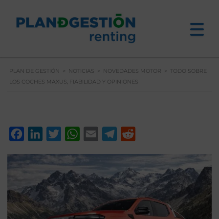
PLAN DE GESTIÓN
>
NOTICIAS
>
NOVEDADES MOTOR
>
TODO SOBRE
LOS COCHES MAXUS, FIABILIDAD Y OPINIONES
Facebook
LinkedIn
Twitter
WhatsApp
Email
Telegram
Reddit