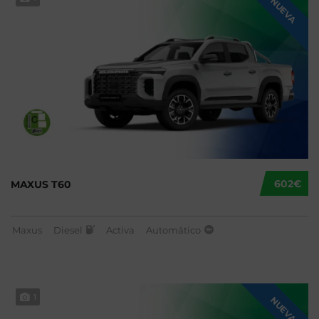
NUEVA
602€
MAXUS T60
Maxus
Diesel
Activa
Automático
1
NUEVA