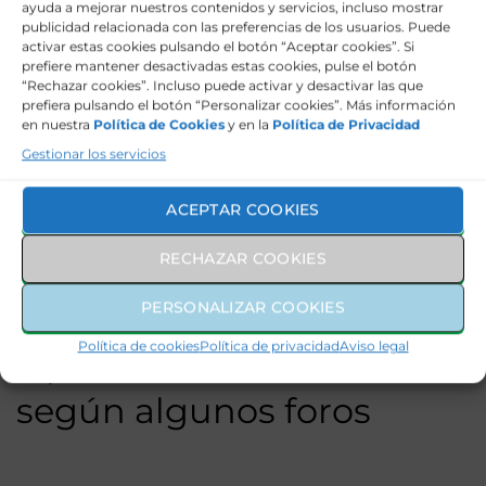
para tu empresa
, su tecnología y plataforma son
ayuda a mejorar nuestros contenidos y servicios, incluso mostrar
publicidad relacionada con las preferencias de los usuarios. Puede
compartidas por otros fabricantes, por lo que
activar estas cookies pulsando el botón “Aceptar cookies”. Si
robustez y mantenimiento están asegurados.
prefiere mantener desactivadas estas cookies, pulse el botón
“Rechazar cookies”. Incluso puede activar y desactivar las que
Maxus equipaba motores turbodiésel en muchos
prefiera pulsando el botón “Personalizar cookies”. Más información
modelos comerciales y pickups, con elevados pares
en nuestra
Política de Cookies
y en la
Política de Privacidad
y compatibilidad con combustibles renovables
Gestionar los servicios
certificados, lo que resulta interesante para flotas y
uso profesional.
ACEPTAR COOKIES
Sus variantes eléctricas en furgonetas montan
baterías de capacidades competitivas y sistemas de
RECHAZAR COOKIES
recarga tanto lenta como rápida.
PERSONALIZAR COOKIES
Política de cookies
Política de privacidad
Aviso legal
Opiniones de Maxus
según algunos foros