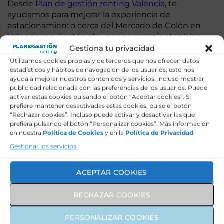
Desde
Plan de gestión renting Valencia
, te
ayudamos para mejorar la experiencia de
estacionamiento cerca del Mercado de Colón en
Valencia, aquí están algunos aparcamientos bien
valorados que ofrecen ubicaciones
Gestiona tu privacidad
convenientes:
Utilizamos cookies propias y de terceros que nos ofrecen datos
estadísticos y hábitos de navegación de los usuarios; esto nos
1. Aparcamiento Conde de Salvatierra
ayuda a mejorar nuestros contenidos y servicios, incluso mostrar
publicidad relacionada con las preferencias de los usuarios. Puede
activar estas cookies pulsando el botón “Aceptar cookies”. Si
Situado a pocos pasos del Mercado de Colón, este
prefiere mantener desactivadas estas cookies, pulse el botón
aparcamiento es una opción conveniente para
“Rechazar cookies”. Incluso puede activar y desactivar las que
aquellos que deseen explorar la zona a pie. Debido a
prefiera pulsando el botón “Personalizar cookies”. Más información
su ubicación estratégica, se llena rápidamente, por
en nuestra
Política de Cookies
y en la
Política de Privacidad
lo que se recomienda llegar temprano o considerar
Gestionar los servicios
alternativas.
ACEPTAR COOKIES
2. Aparcamiento SABA Pintor Sorolla –
Joaquín Sorolla
RECHAZAR COOKIES
Ubicado cerca de la estación de tren Joaquín
PERSONALIZAR COOKIES
Sorolla, este aparcamiento ofrece una opción