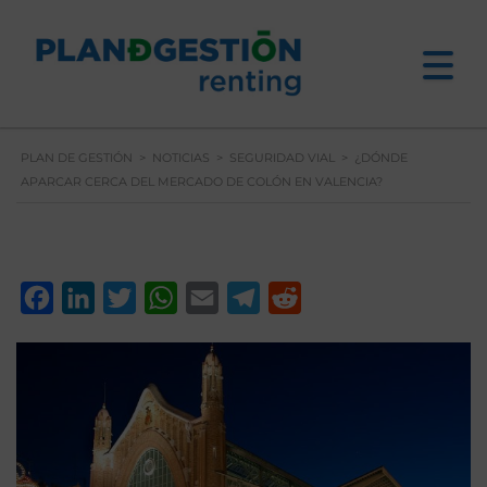
PLAN DE GESTIÓN
>
NOTICIAS
>
SEGURIDAD VIAL
>
¿DÓNDE
APARCAR CERCA DEL MERCADO DE COLÓN EN VALENCIA?
Facebook
LinkedIn
Twitter
WhatsApp
Email
Telegram
Reddit